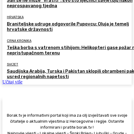
San se ne može “vratiti”: Evo što liječnici savjetuju nakon
neprospavanog tjedna
HRVATSKA
Braniteljske udruge odgovorile Pupovcu: Oluja je temelj
hrvatske državnosti
CRNA KRONIKA
Teška borba s vatrenom stihijom: Helikopteri gase požar 
nepristupačnom terenu
SVIJET
Saudijska Arabija, Turska i Pakistan sklopili obrambeni pa
usred regionalnih napetosti
Učitaj više
Borak.tv je informativni portal koji ima za cilj izvještavati sve svoje
čitatelje o aktualnim vijestima iz Hercegovine i regije. Ostanite
informirani i pratite borak.tv !
Najnovije vijesti - Lokalne vijesti - Široki Brijeg- Ljubuški - Grude -