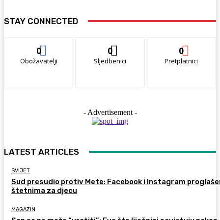
STAY CONNECTED
0
0
0
Obožavatelji
Sljedbenici
Pretplatnici
- Advertisement -
LATEST ARTICLES
SVIJET
Sud presudio protiv Mete: Facebook i Instagram proglaše
štetnima za djecu
MAGAZIN