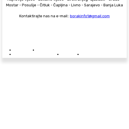
Mostar - Posušje - Čitluk - Čapljina - Livno - Sarajevo - Banja Luka
Kontaktirajte nas na e-mail::
borakinfo1@gmail.com
© Copyright - Borak.tv
Privatnost
Pravila anonimnog komentiranja
Oglašavanje na Borak.tv
Donacije
Kontakt