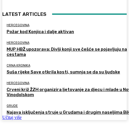
LATEST ARTICLES
HERCEGOVINA
Požar kod Konjica i dalje aktivan
HERCEGOVINA
MUP HBŽ upozorava: Divlji konji sve češće se pojavljuju na
cestama
CRNA KRONIKA
Suša rijeke Save otkrila kosti, sumnja se da su ljudske
HERCEGOVINA
Crveni križ ŽZH organizira ljetovanje za djecu i mlade u 
Vinodolskom
GRUDE
Najava isključenja struje u Grudama i drugim naseljima Bi
Učitaj više