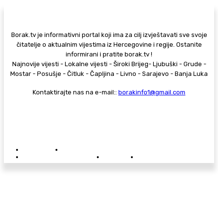
Borak.tv je informativni portal koji ima za cilj izvještavati sve svoje
čitatelje o aktualnim vijestima iz Hercegovine i regije. Ostanite
informirani i pratite borak.tv !
Najnovije vijesti - Lokalne vijesti - Široki Brijeg- Ljubuški - Grude -
Mostar - Posušje - Čitluk - Čapljina - Livno - Sarajevo - Banja Luka
Kontaktirajte nas na e-mail::
borakinfo1@gmail.com
© Copyright - Borak.tv
Privatnost
Pravila anonimnog komentiranja
Oglašavanje na Borak.tv
Donacije
Kontakt