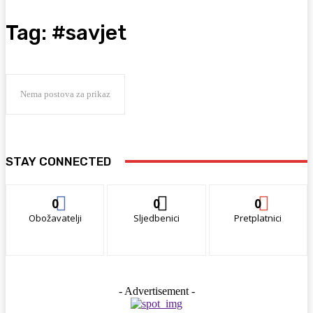
Tag:
#savjet
Nema postova za prikaz
STAY CONNECTED
0
0
0
Obožavatelji
Sljedbenici
Pretplatnici
- Advertisement -