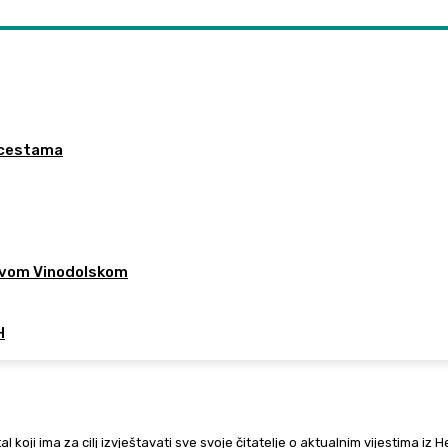
a cestama
 Novom Vinodolskom
H
al koji ima za cilj izvještavati sve svoje čitatelje o aktualnim vijestima iz 