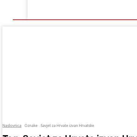
Naslovna
Lokalno
Hercegovina
Sport
Naslovnica
Oznake
Savjet za Hrvate izvan Hrvatske