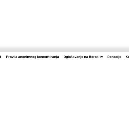
t
Pravila anonimnog komentiranja
Oglašavanje na Borak.tv
Donacije
K