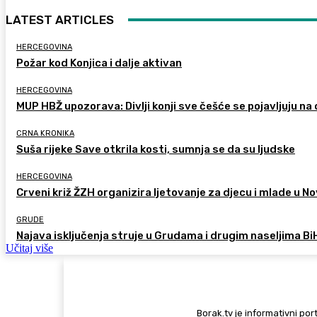
LATEST ARTICLES
HERCEGOVINA
Požar kod Konjica i dalje aktivan
HERCEGOVINA
MUP HBŽ upozorava: Divlji konji sve češće se pojavljuju n
CRNA KRONIKA
Suša rijeke Save otkrila kosti, sumnja se da su ljudske
HERCEGOVINA
Crveni križ ŽZH organizira ljetovanje za djecu i mlade u
GRUDE
Najava isključenja struje u Grudama i drugim naseljima Bi
Učitaj više
Borak.tv je informativni port