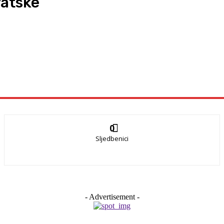
vatske
0
Sljedbenici
- Advertisement -