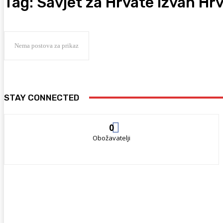
Tag:
Savjet za Hrvate izvan Hr
Nema postova za prikaz
STAY CONNECTED
0
Obožavatelji