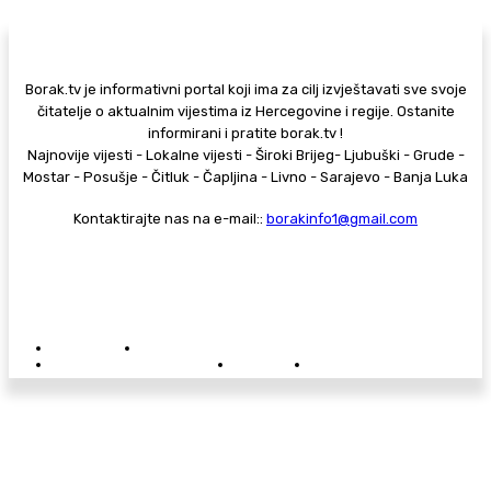
Borak.tv je informativni portal koji ima za cilj izvještavati sve svoje
čitatelje o aktualnim vijestima iz Hercegovine i regije. Ostanite
informirani i pratite borak.tv !
Najnovije vijesti - Lokalne vijesti - Široki Brijeg- Ljubuški - Grude -
Mostar - Posušje - Čitluk - Čapljina - Livno - Sarajevo - Banja Luka
Kontaktirajte nas na e-mail::
borakinfo1@gmail.com
© Copyright - Borak.tv
Privatnost
Pravila anonimnog komentiranja
Oglašavanje na Borak.tv
Donacije
Kontakt