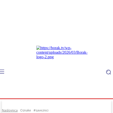
Naslovnica
Oznake
#saveznici