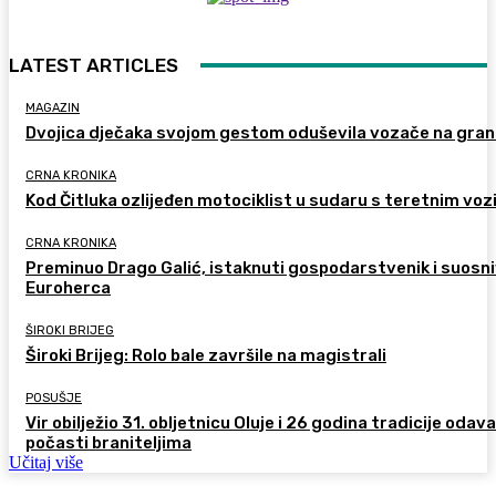
LATEST ARTICLES
MAGAZIN
Dvojica dječaka svojom gestom oduševila vozače na gran
CRNA KRONIKA
Kod Čitluka ozlijeđen motociklist u sudaru s teretnim voz
CRNA KRONIKA
Preminuo Drago Galić, istaknuti gospodarstvenik i suosn
Euroherca
ŠIROKI BRIJEG
Široki Brijeg: Rolo bale završile na magistrali
POSUŠJE
Vir obilježio 31. obljetnicu Oluje i 26 godina tradicije odav
počasti braniteljima
Učitaj više