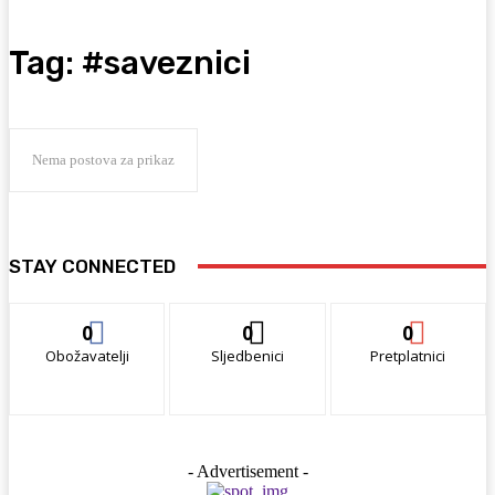
Tag:
#saveznici
Nema postova za prikaz
STAY CONNECTED
0
0
0
Obožavatelji
Sljedbenici
Pretplatnici
- Advertisement -