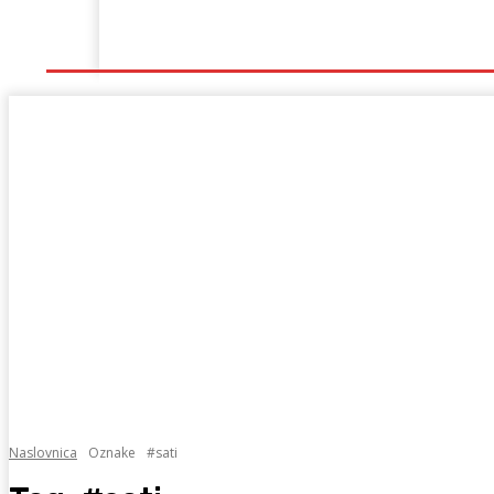
Naslovna
Lokalno
Hercegovina
Sport
Naslovnica
Oznake
#sati