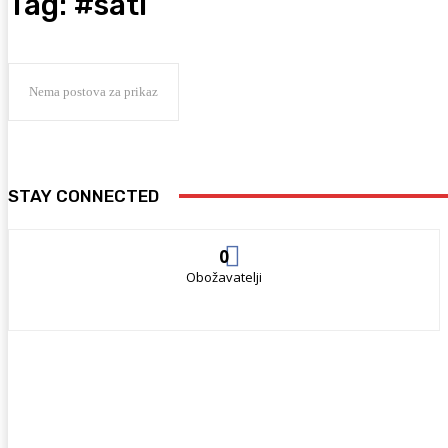
Tag:
#sati
Nema postova za prikaz
STAY CONNECTED
0
Obožavatelji