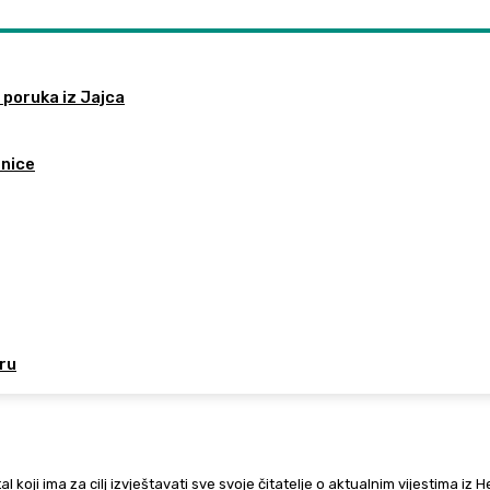
 poruka iz Jajca
tnice
oru
al koji ima za cilj izvještavati sve svoje čitatelje o aktualnim vijestima iz 