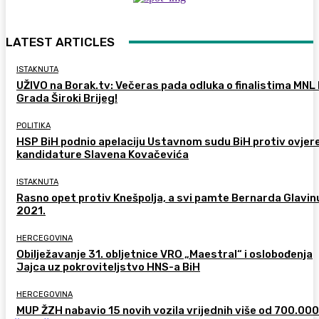
LATEST ARTICLES
ISTAKNUTA
UŽIVO na Borak.tv: Večeras pada odluka o finalistima MNL
Grada Široki Brijeg!
POLITIKA
HSP BiH podnio apelaciju Ustavnom sudu BiH protiv ovjer
kandidature Slavena Kovačevića
ISTAKNUTA
Rasno opet protiv Knešpolja, a svi pamte Bernarda Glavinu
2021.
HERCEGOVINA
Obilježavanje 31. obljetnice VRO „Maestral“ i oslobođenja
Jajca uz pokroviteljstvo HNS-a BiH
HERCEGOVINA
MUP ŽZH nabavio 15 novih vozila vrijednih više od 700.00