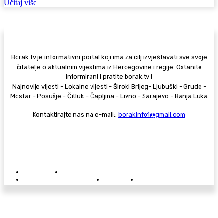
Učitaj više
Borak.tv je informativni portal koji ima za cilj izvještavati sve svoje
čitatelje o aktualnim vijestima iz Hercegovine i regije. Ostanite
informirani i pratite borak.tv !
Najnovije vijesti - Lokalne vijesti - Široki Brijeg- Ljubuški - Grude -
Mostar - Posušje - Čitluk - Čapljina - Livno - Sarajevo - Banja Luka
Kontaktirajte nas na e-mail::
borakinfo1@gmail.com
© Copyright - Borak.tv
Privatnost
Pravila anonimnog komentiranja
Oglašavanje na Borak.tv
Donacije
Kontakt