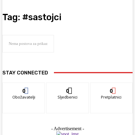
Tag:
#sastojci
Nema postova za prikaz
STAY CONNECTED
0
0
0
Obožavatelji
Sljedbenici
Pretplatnici
- Advertisement -