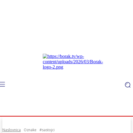
Naslovnica
Oznake
#sastojci