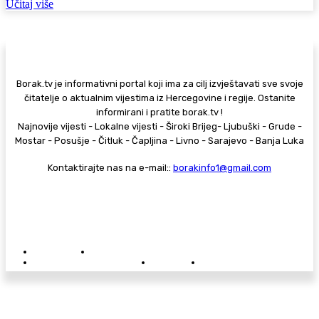
Učitaj više
Borak.tv je informativni portal koji ima za cilj izvještavati sve svoje
čitatelje o aktualnim vijestima iz Hercegovine i regije. Ostanite
informirani i pratite borak.tv !
Najnovije vijesti - Lokalne vijesti - Široki Brijeg- Ljubuški - Grude -
Mostar - Posušje - Čitluk - Čapljina - Livno - Sarajevo - Banja Luka
Kontaktirajte nas na e-mail::
borakinfo1@gmail.com
© Copyright - Borak.tv
Privatnost
Pravila anonimnog komentiranja
Oglašavanje na Borak.tv
Donacije
Kontakt