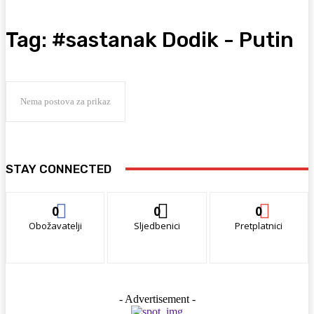
Tag:
#sastanak Dodik - Putin
Nema postova za prikaz
STAY CONNECTED
0
0
0
Obožavatelji
Sljedbenici
Pretplatnici
- Advertisement -