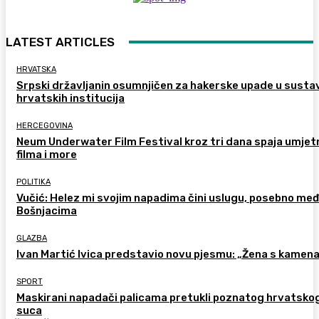
LATEST ARTICLES
HRVATSKA
Srpski državljanin osumnjičen za hakerske upade u susta
hrvatskih institucija
HERCEGOVINA
Neum Underwater Film Festival kroz tri dana spaja umje
filma i more
POLITIKA
Vučić: Helez mi svojim napadima čini uslugu, posebno me
Bošnjacima
GLAZBA
Ivan Martić Ivica predstavio novu pjesmu: „Žena s kamen
SPORT
Maskirani napadači palicama pretukli poznatog hrvatsko
suca