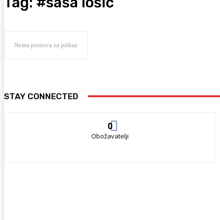
Tag:
#saša lošić
Nema postova za prikaz
STAY CONNECTED
0
Obožavatelji