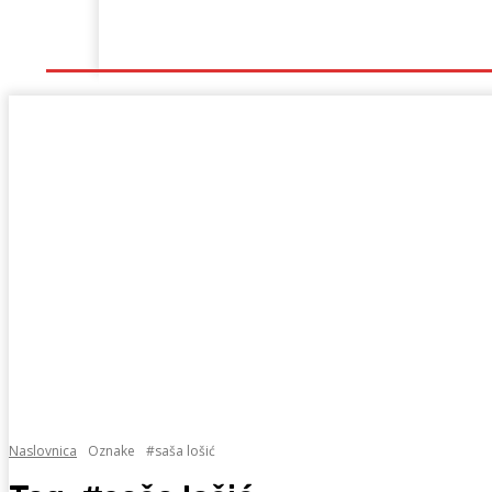
Naslovna
Lokalno
Hercegovina
Sport
Naslovnica
Oznake
#saša lošić