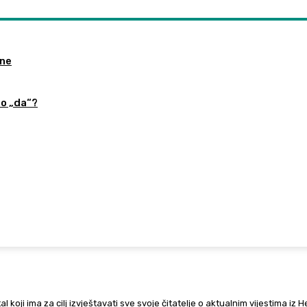
ine
no „da“?
al koji ima za cilj izvještavati sve svoje čitatelje o aktualnim vijestima iz 