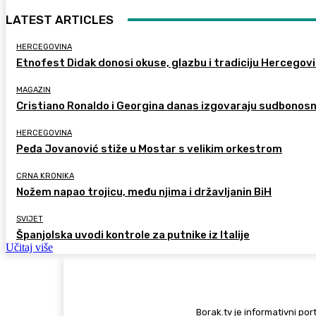
LATEST ARTICLES
HERCEGOVINA
Etnofest Didak donosi okuse, glazbu i tradiciju Hercegov
MAGAZIN
Cristiano Ronaldo i Georgina danas izgovaraju sudbonos
HERCEGOVINA
Peđa Jovanović stiže u Mostar s velikim orkestrom
CRNA KRONIKA
Nožem napao trojicu, među njima i državljanin BiH
SVIJET
Španjolska uvodi kontrole za putnike iz Italije
Učitaj više
Borak.tv je informativni port