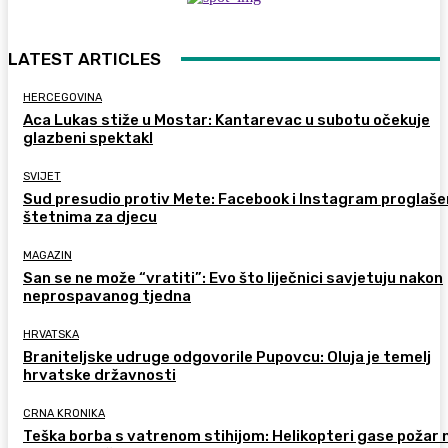
LATEST ARTICLES
HERCEGOVINA
Aca Lukas stiže u Mostar: Kantarevac u subotu očekuje
glazbeni spektakl
SVIJET
Sud presudio protiv Mete: Facebook i Instagram proglaše
štetnima za djecu
MAGAZIN
San se ne može “vratiti”: Evo što liječnici savjetuju nakon
neprospavanog tjedna
HRVATSKA
Braniteljske udruge odgovorile Pupovcu: Oluja je temelj
hrvatske državnosti
CRNA KRONIKA
Teška borba s vatrenom stihijom: Helikopteri gase požar 