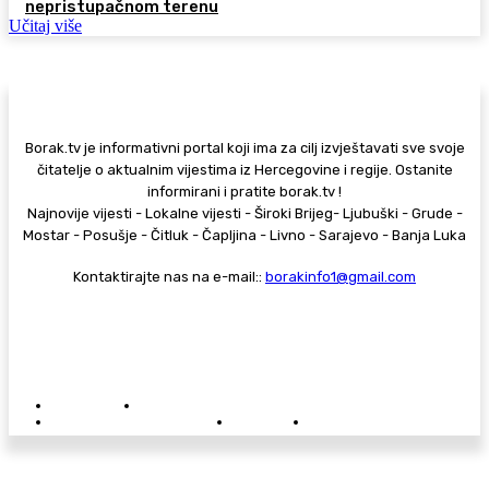
nepristupačnom terenu
Učitaj više
Borak.tv je informativni portal koji ima za cilj izvještavati sve svoje
čitatelje o aktualnim vijestima iz Hercegovine i regije. Ostanite
informirani i pratite borak.tv !
Najnovije vijesti - Lokalne vijesti - Široki Brijeg- Ljubuški - Grude -
Mostar - Posušje - Čitluk - Čapljina - Livno - Sarajevo - Banja Luka
Kontaktirajte nas na e-mail::
borakinfo1@gmail.com
© Copyright - Borak.tv
Privatnost
Pravila anonimnog komentiranja
Oglašavanje na Borak.tv
Donacije
Kontakt