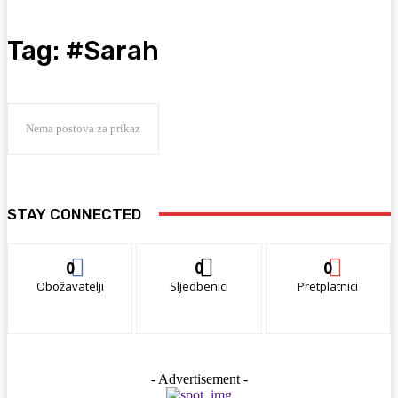
Tag:
#Sarah
Nema postova za prikaz
STAY CONNECTED
0
0
0
Obožavatelji
Sljedbenici
Pretplatnici
- Advertisement -