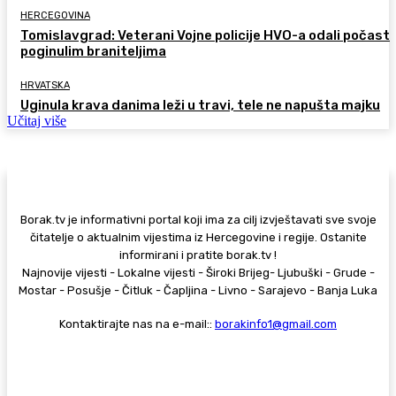
HERCEGOVINA
Tomislavgrad: Veterani Vojne policije HVO-a odali počast
poginulim braniteljima
HRVATSKA
Uginula krava danima leži u travi, tele ne napušta majku
Učitaj više
Borak.tv je informativni portal koji ima za cilj izvještavati sve svoje
čitatelje o aktualnim vijestima iz Hercegovine i regije. Ostanite
informirani i pratite borak.tv !
Najnovije vijesti - Lokalne vijesti - Široki Brijeg- Ljubuški - Grude -
Mostar - Posušje - Čitluk - Čapljina - Livno - Sarajevo - Banja Luka
Kontaktirajte nas na e-mail::
borakinfo1@gmail.com