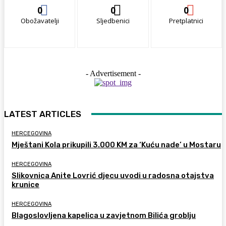
0
0
0
Obožavatelji
Sljedbenici
Pretplatnici
- Advertisement -
LATEST ARTICLES
HERCEGOVINA
Mještani Kola prikupili 3.000 KM za ‘Kuću nade’ u Mostaru
HERCEGOVINA
Slikovnica Anite Lovrić djecu uvodi u radosna otajstva
krunice
HERCEGOVINA
Blagoslovljena kapelica u zavjetnom Bilića groblju