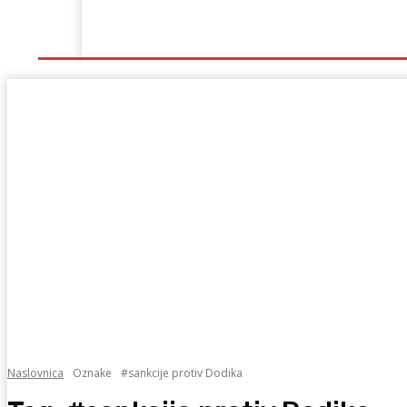
Naslovna
Lokalno
Hercegovina
Sport
Naslovnica
Oznake
#sankcije protiv Dodika