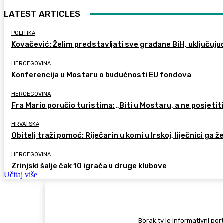
LATEST ARTICLES
POLITIKA
Kovačević: Želim predstavljati sve građane BiH, uključuju
HERCEGOVINA
Konferencija u Mostaru o budućnosti EU fondova
HERCEGOVINA
Fra Mario poručio turistima: „Biti u Mostaru, a ne posjetiti 
HRVATSKA
Obitelj traži pomoć: Riječanin u komi u Irskoj, liječnici ga ž
HERCEGOVINA
Zrinjski šalje čak 10 igrača u druge klubove
Učitaj više
Borak.tv je informativni port