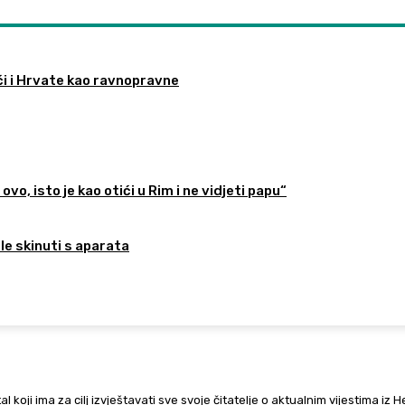
ći i Hrvate kao ravnopravne
ovo, isto je kao otići u Rim i ne vidjeti papu“
ele skinuti s aparata
al koji ima za cilj izvještavati sve svoje čitatelje o aktualnim vijestima iz 