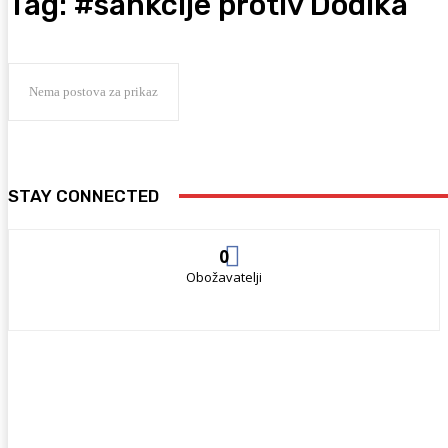
Tag:
#sankcije protiv Dodika
Nema postova za prikaz
STAY CONNECTED
0
Obožavatelji