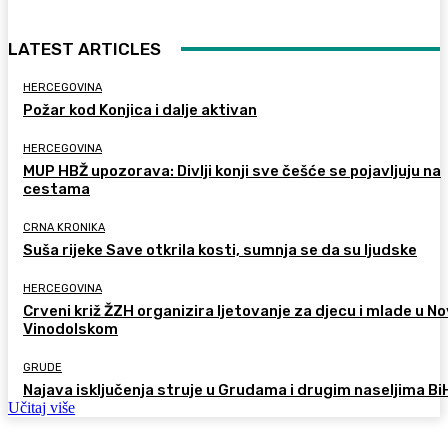
LATEST ARTICLES
HERCEGOVINA
Požar kod Konjica i dalje aktivan
HERCEGOVINA
MUP HBŽ upozorava: Divlji konji sve češće se pojavljuju na
cestama
CRNA KRONIKA
Suša rijeke Save otkrila kosti, sumnja se da su ljudske
HERCEGOVINA
Crveni križ ŽZH organizira ljetovanje za djecu i mlade u 
Vinodolskom
GRUDE
Najava isključenja struje u Grudama i drugim naseljima Bi
Učitaj više