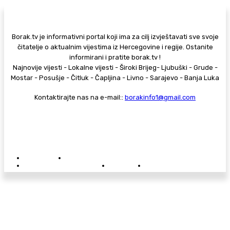
Borak.tv je informativni portal koji ima za cilj izvještavati sve svoje
čitatelje o aktualnim vijestima iz Hercegovine i regije. Ostanite
informirani i pratite borak.tv !
Najnovije vijesti - Lokalne vijesti - Široki Brijeg- Ljubuški - Grude -
Mostar - Posušje - Čitluk - Čapljina - Livno - Sarajevo - Banja Luka
Kontaktirajte nas na e-mail::
borakinfo1@gmail.com
© Copyright - Borak.tv
Privatnost
Pravila anonimnog komentiranja
Oglašavanje na Borak.tv
Donacije
Kontakt