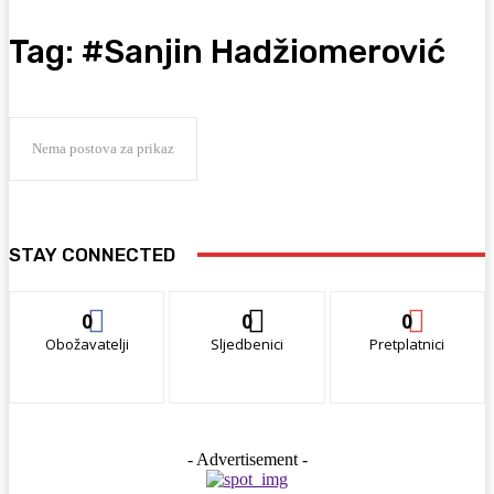
Tag:
#Sanjin Hadžiomerović
Nema postova za prikaz
STAY CONNECTED
0
0
0
Obožavatelji
Sljedbenici
Pretplatnici
- Advertisement -