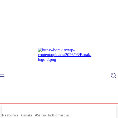
Naslovnica
Oznake
#Sanjin Hadžiomerović