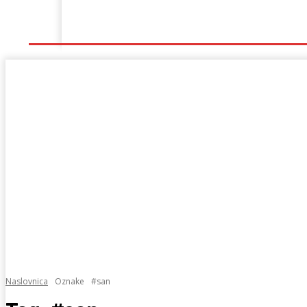
Naslovna
Lokalno
Hercegovina
Sport
Naslovnica
Oznake
#san