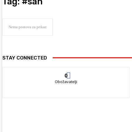
Tag:
#san
Nema postova za prikaz
STAY CONNECTED
0
Obožavatelji