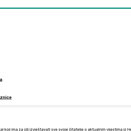
da
aznice
al koji ima za cilj izvještavati sve svoje čitatelje o aktualnim vijestima iz 