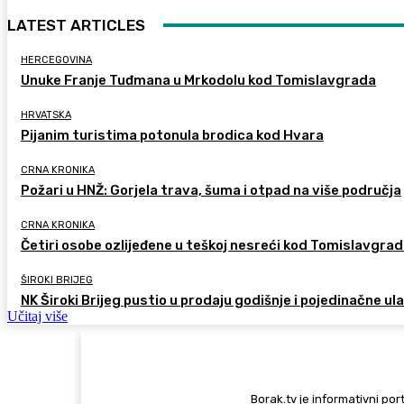
LATEST ARTICLES
HERCEGOVINA
Unuke Franje Tuđmana u Mrkodolu kod Tomislavgrada
HRVATSKA
Pijanim turistima potonula brodica kod Hvara
CRNA KRONIKA
Požari u HNŽ: Gorjela trava, šuma i otpad na više područja
CRNA KRONIKA
Četiri osobe ozlijeđene u teškoj nesreći kod Tomislavgra
ŠIROKI BRIJEG
NK Široki Brijeg pustio u prodaju godišnje i pojedinačne ul
Učitaj više
Borak.tv je informativni port