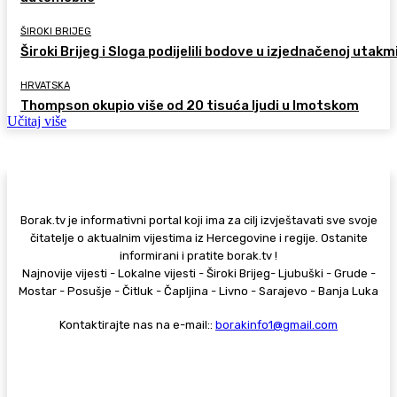
ŠIROKI BRIJEG
Široki Brijeg i Sloga podijelili bodove u izjednačenoj utakm
HRVATSKA
Thompson okupio više od 20 tisuća ljudi u Imotskom
Učitaj više
Borak.tv je informativni portal koji ima za cilj izvještavati sve svoje
čitatelje o aktualnim vijestima iz Hercegovine i regije. Ostanite
informirani i pratite borak.tv !
Najnovije vijesti - Lokalne vijesti - Široki Brijeg- Ljubuški - Grude -
Mostar - Posušje - Čitluk - Čapljina - Livno - Sarajevo - Banja Luka
Kontaktirajte nas na e-mail::
borakinfo1@gmail.com