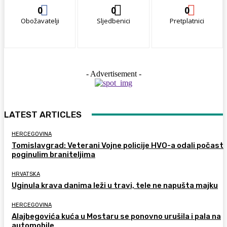
0
0
0
Obožavatelji
Sljedbenici
Pretplatnici
- Advertisement -
LATEST ARTICLES
HERCEGOVINA
Tomislavgrad: Veterani Vojne policije HVO-a odali počast
poginulim braniteljima
HRVATSKA
Uginula krava danima leži u travi, tele ne napušta majku
HERCEGOVINA
Alajbegovića kuća u Mostaru se ponovno urušila i pala na
automobile