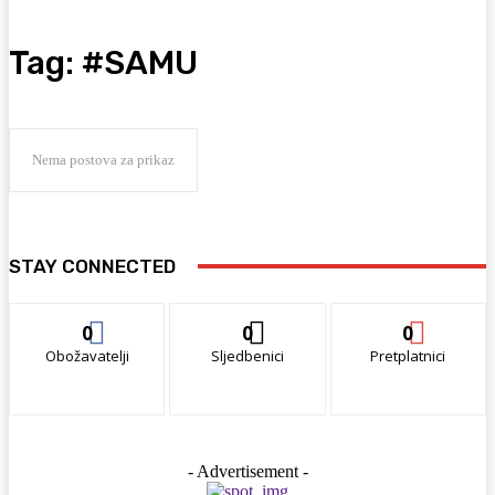
Tag:
#SAMU
Nema postova za prikaz
STAY CONNECTED
0
0
0
Obožavatelji
Sljedbenici
Pretplatnici
- Advertisement -