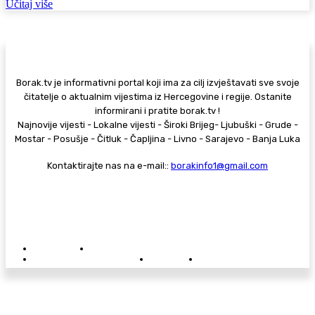
Učitaj više
Borak.tv je informativni portal koji ima za cilj izvještavati sve svoje
čitatelje o aktualnim vijestima iz Hercegovine i regije. Ostanite
informirani i pratite borak.tv !
Najnovije vijesti - Lokalne vijesti - Široki Brijeg- Ljubuški - Grude -
Mostar - Posušje - Čitluk - Čapljina - Livno - Sarajevo - Banja Luka
Kontaktirajte nas na e-mail::
borakinfo1@gmail.com
© Copyright - Borak.tv
Privatnost
Pravila anonimnog komentiranja
Oglašavanje na Borak.tv
Donacije
Kontakt