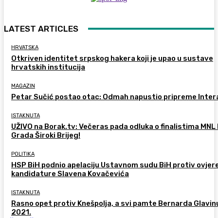
LATEST ARTICLES
HRVATSKA
Otkriven identitet srpskog hakera koji je upao u sustave
hrvatskih institucija
MAGAZIN
Petar Sučić postao otac: Odmah napustio pripreme Inter
ISTAKNUTA
UŽIVO na Borak.tv: Večeras pada odluka o finalistima MNL
Grada Široki Brijeg!
POLITIKA
HSP BiH podnio apelaciju Ustavnom sudu BiH protiv ovjer
kandidature Slavena Kovačevića
ISTAKNUTA
Rasno opet protiv Knešpolja, a svi pamte Bernarda Glavinu
2021.