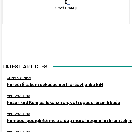
0
Obožavatelji
LATEST ARTICLES
CRNA KRONIKA
Poreč: Štakom pokušao ubiti državljanku BiH
HERCEGOVINA
Požar kod Konjica lokaliziran, vatrogasci branili kuće
HERCEGOVINA
Rumboci podigli 63 metra dug mural poginulim branitelji
HERCEGOVINA