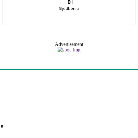
0
Sljedbenici
- Advertisement -
ma