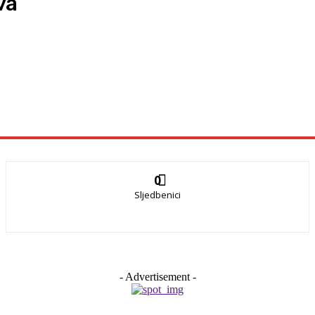
va
0
Sljedbenici
- Advertisement -