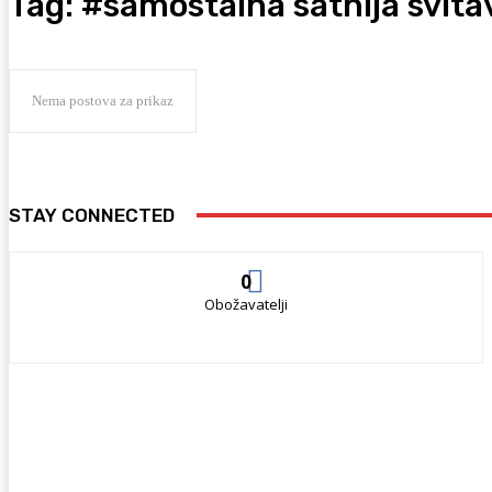
Tag:
#samostalna satnija svita
Nema postova za prikaz
STAY CONNECTED
0
Obožavatelji