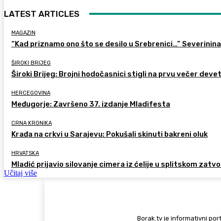
LATEST ARTICLES
MAGAZIN
“Kad priznamo ono što se desilo u Srebrenici…” Severinina
ŠIROKI BRIJEG
Široki Brijeg: Brojni hodočasnici stigli na prvu večer deve
HERCEGOVINA
Međugorje: Završeno 37. izdanje Mladifesta
CRNA KRONIKA
Krađa na crkvi u Sarajevu: Pokušali skinuti bakreni oluk
HRVATSKA
Mladić prijavio silovanje cimera iz ćelije u splitskom zatv
Učitaj više
Borak.tv je informativni port