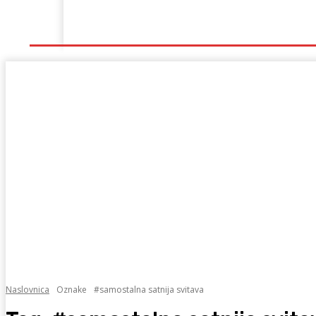
Naslovna
Lokalno
Hercegovina
Sport
Naslovnica
Oznake
#samostalna satnija svitava