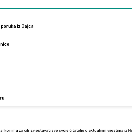
 poruka iz Jajca
tnice
oru
al koji ima za cilj izvještavati sve svoje čitatelje o aktualnim vijestima iz 