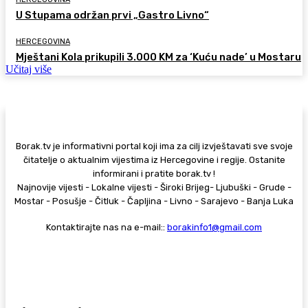
U Stupama održan prvi „Gastro Livno“
HERCEGOVINA
Mještani Kola prikupili 3.000 KM za ‘Kuću nade’ u Mostaru
Učitaj više
Borak.tv je informativni portal koji ima za cilj izvještavati sve svoje
čitatelje o aktualnim vijestima iz Hercegovine i regije. Ostanite
informirani i pratite borak.tv !
Najnovije vijesti - Lokalne vijesti - Široki Brijeg- Ljubuški - Grude -
Mostar - Posušje - Čitluk - Čapljina - Livno - Sarajevo - Banja Luka
Kontaktirajte nas na e-mail::
borakinfo1@gmail.com
© Copyright - Borak.tv