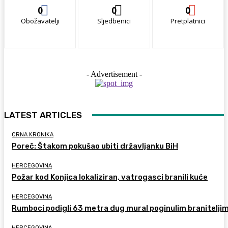
0
0
0
Obožavatelji
Sljedbenici
Pretplatnici
- Advertisement -
LATEST ARTICLES
CRNA KRONIKA
Poreč: Štakom pokušao ubiti državljanku BiH
HERCEGOVINA
Požar kod Konjica lokaliziran, vatrogasci branili kuće
HERCEGOVINA
Rumboci podigli 63 metra dug mural poginulim branitelji
HERCEGOVINA