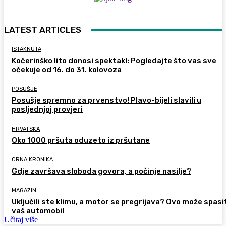
LATEST ARTICLES
ISTAKNUTA
Kočerinško lito donosi spektakl: Pogledajte što vas sve
očekuje od 16. do 31. kolovoza
POSUŠJE
Posušje spremno za prvenstvo! Plavo-bijeli slavili u
posljednjoj provjeri
HRVATSKA
Oko 1000 pršuta oduzeto iz pršutane
CRNA KRONIKA
Gdje završava sloboda govora, a počinje nasilje?
MAGAZIN
Uključili ste klimu, a motor se pregrijava? Ovo može spasi
vaš automobil
Učitaj više