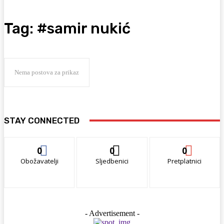
Tag:
#samir nukić
Nema postova za prikaz
STAY CONNECTED
0
0
0
Obožavatelji
Sljedbenici
Pretplatnici
- Advertisement -