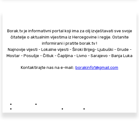
Borak.tv je informativni portal koji ima za cilj izvještavati sve svoje
čitatelje o aktualnim vijestima iz Hercegovine i regije. Ostanite
informirani i pratite borak.tv !
Najnovije vijesti - Lokalne vijesti - Široki Brijeg- Ljubuški - Grude -
Mostar - Posušje - Čitluk - Čapljina - Livno - Sarajevo - Banja Luka
Kontaktirajte nas na e-mail::
borakinfo1@gmail.com
© Copyright - Borak.tv
Privatnost
Pravila anonimnog komentiranja
Oglašavanje na Borak.tv
Donacije
Kontakt