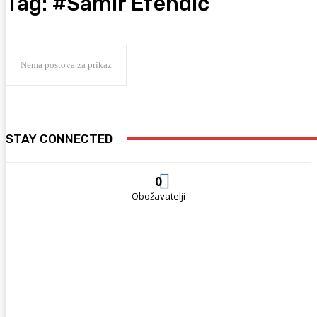
Tag:
#Samir Efendić
Nema postova za prikaz
STAY CONNECTED
0
Obožavatelji