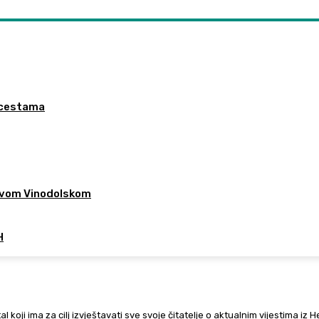
a cestama
 Novom Vinodolskom
H
al koji ima za cilj izvještavati sve svoje čitatelje o aktualnim vijestima iz 