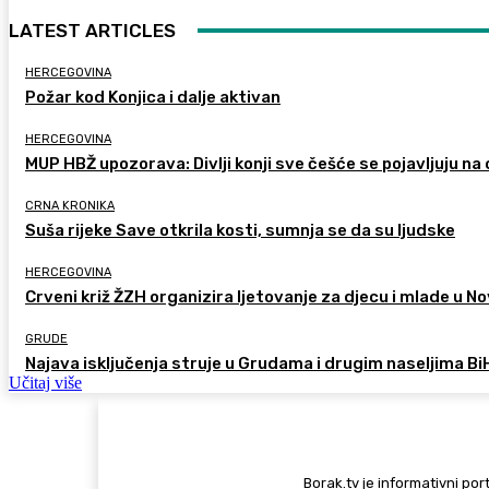
LATEST ARTICLES
HERCEGOVINA
Požar kod Konjica i dalje aktivan
HERCEGOVINA
MUP HBŽ upozorava: Divlji konji sve češće se pojavljuju n
CRNA KRONIKA
Suša rijeke Save otkrila kosti, sumnja se da su ljudske
HERCEGOVINA
Crveni križ ŽZH organizira ljetovanje za djecu i mlade u
GRUDE
Najava isključenja struje u Grudama i drugim naseljima Bi
Učitaj više
Borak.tv je informativni port