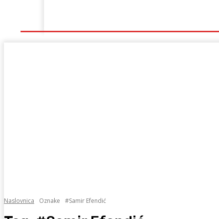
Naslovna
Lokalno
Hercegovina
Sport
Naslovnica
Oznake
#Samir Efendić