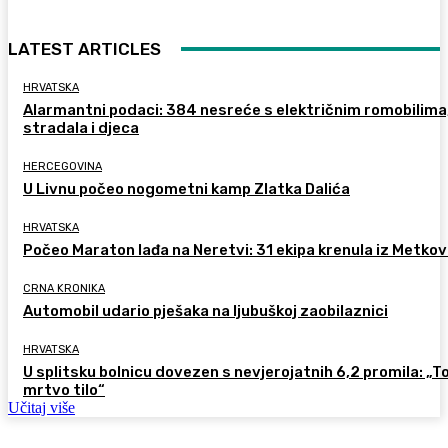
LATEST ARTICLES
HRVATSKA
Alarmantni podaci: 384 nesreće s električnim romobilima
stradala i djeca
HERCEGOVINA
U Livnu počeo nogometni kamp Zlatka Dalića
HRVATSKA
Počeo Maraton lađa na Neretvi: 31 ekipa krenula iz Metkov
CRNA KRONIKA
Automobil udario pješaka na ljubuškoj zaobilaznici
HRVATSKA
U splitsku bolnicu dovezen s nevjerojatnih 6,2 promila: „To
mrtvo tilo“
Učitaj više