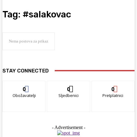
Tag:
#salakovac
Nema postova za prikaz
STAY CONNECTED
0
0
0
Obožavatelji
Sljedbenici
Pretplatnici
- Advertisement -