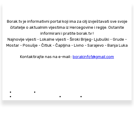
Borak.tv je informativni portal koji ima za cilj izvještavati sve svoje
čitatelje o aktualnim vijestima iz Hercegovine i regije. Ostanite
informirani i pratite borak.tv !
Najnovije vijesti - Lokalne vijesti - Široki Brijeg- Ljubuški - Grude -
Mostar - Posušje - Čitluk - Čapljina - Livno - Sarajevo - Banja Luka
Kontaktirajte nas na e-mail::
borakinfo1@gmail.com
© Copyright - Borak.tv
Privatnost
Pravila anonimnog komentiranja
Oglašavanje na Borak.tv
Donacije
Kontakt