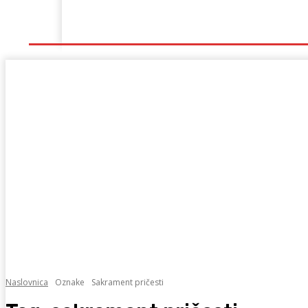
Naslovna
Lokalno
Hercegovina
Sport
Naslovnica
Oznake
Sakrament pričesti