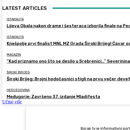
LATEST ARTICLES
ISTAKNUTA
Lijeva Obala nakon drame i šesteraca izborila finale na Pec
ISTAKNUTA
Knešpolje prvi finalist MNL MZ Grada Široki Brijeg! Ćavar 
MAGAZIN
“Kad priznamo ono što se desilo u Srebrenici…” Severinina
ŠIROKI BRIJEG
Široki Brijeg: Brojni hodočasnici stigli na prvu večer deve
HERCEGOVINA
Međugorje: Završeno 37. izdanje Mladifesta
Učitaj više
Borak.tv je informativni port