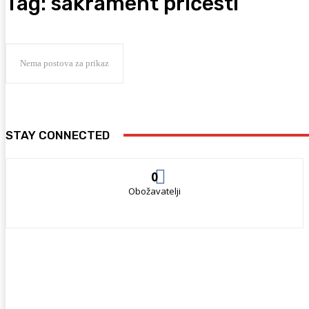
Tag:
sakrament pričesti
Nema postova za prikaz
STAY CONNECTED
0
Obožavatelji