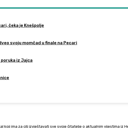
ari, čeka je Knešpolje
odveo svoju momčad u finale na Pecari
 poruka iz Jajca
tnice
al koji ima za cilj izvještavati sve svoje čitatelje o aktualnim vijestima iz 