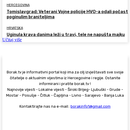
HERCEGOVINA
Tomislavgrad: Veterani Vojne policije HVO-a odali počast
poginulim braniteljima
HRVATSKA
Uginula krava danima leži u travi, tele ne napušta majku
Učitaj više
Borak.tv je informativni portal koji ima za cilj izvještavati sve svoje
čitatelje o aktualnim vijestima iz Hercegovine i regije. Ostanite
informirani i pratite borak.tv !
Najnovije vijesti - Lokalne vijesti - Široki Brijeg- Ljubuški - Grude -
Mostar - Posušje - Čitluk - Čapljina - Livno - Sarajevo - Banja Luka
Kontaktirajte nas na e-mail::
borakinfo1@gmail.com