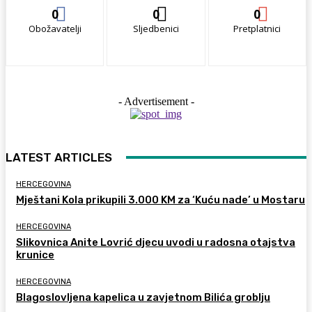
0
0
0
Obožavatelji
Sljedbenici
Pretplatnici
- Advertisement -
LATEST ARTICLES
HERCEGOVINA
Mještani Kola prikupili 3.000 KM za ‘Kuću nade’ u Mostaru
HERCEGOVINA
Slikovnica Anite Lovrić djecu uvodi u radosna otajstva
krunice
HERCEGOVINA
Blagoslovljena kapelica u zavjetnom Bilića groblju