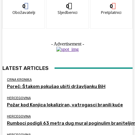
0
0
0
Obožavatelji
Sljedbenici
Pretplatnici
- Advertisement -
LATEST ARTICLES
CRNA KRONIKA
Poreč: Štakom pokušao ubiti državljanku BiH
HERCEGOVINA
Požar kod Konjica lokaliziran, vatrogasci branili kuće
HERCEGOVINA
Rumboci podigli 63 metra dug mural poginulim branitelji
HERCEGOVINA