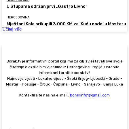
U Stupama održan prvi „Gastro Livno“
HERCEGOVINA
Mještani Kola prikupili 3.000 KM za ‘Kuću nade’ u Mostaru
Učitaj više
Borak.tv je informativni portal koji ima za cilj izvještavati sve svoje
čitatelje o aktualnim vijestima iz Hercegovine i regije. Ostanite
informirani i pratite borak.tv !
Najnovije vijesti - Lokalne vijesti - Široki Brijeg- Ljubuški - Grude -
Mostar - Posušje - Čitluk - Čapljina - Livno - Sarajevo - Banja Luka
Kontaktirajte nas na e-mail::
borakinfo1@gmail.com
© Copyright - Borak.tv