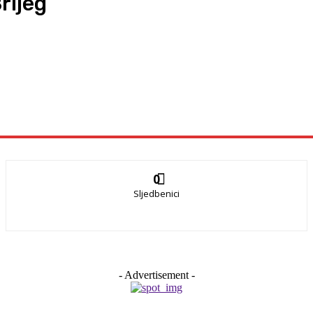
rijeg
0
Sljedbenici
- Advertisement -