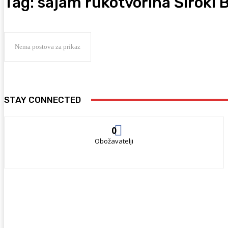
Tag:
sajam rukotvorina Široki B
Nema postova za prikaz
STAY CONNECTED
0
Obožavatelji