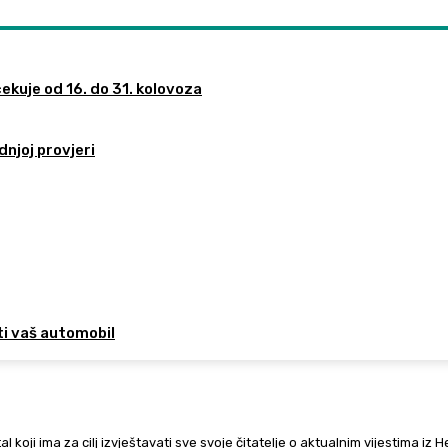
ekuje od 16. do 31. kolovoza
dnjoj provjeri
ti vaš automobil
al koji ima za cilj izvještavati sve svoje čitatelje o aktualnim vijestima iz 