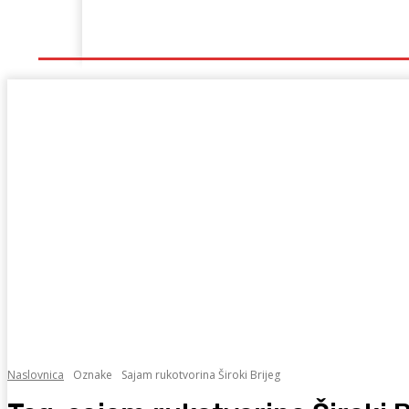
Naslovna
Lokalno
Hercegovina
Sport
Naslovnica
Oznake
Sajam rukotvorina Široki Brijeg