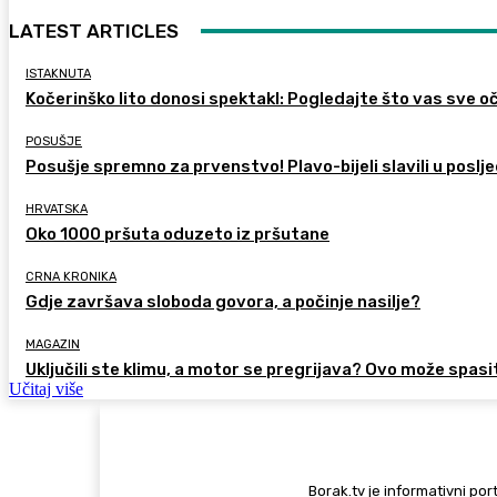
LATEST ARTICLES
ISTAKNUTA
Kočerinško lito donosi spektakl: Pogledajte što vas sve oč
POSUŠJE
Posušje spremno za prvenstvo! Plavo-bijeli slavili u poslje
HRVATSKA
Oko 1000 pršuta oduzeto iz pršutane
CRNA KRONIKA
Gdje završava sloboda govora, a počinje nasilje?
MAGAZIN
Uključili ste klimu, a motor se pregrijava? Ovo može spasi
Učitaj više
Borak.tv je informativni port