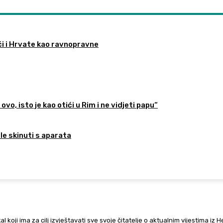
ći i Hrvate kao ravnopravne
ovo, isto je kao otići u Rim i ne vidjeti papu“
ele skinuti s aparata
al koji ima za cilj izvještavati sve svoje čitatelje o aktualnim vijestima iz 