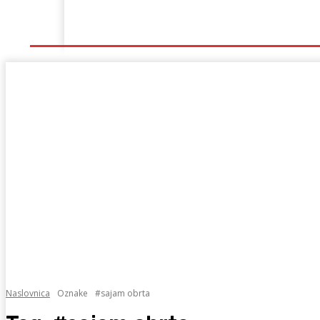
Naslovna
Lokalno
Hercegovina
Sport
Naslovnica
Oznake
#sajam obrta