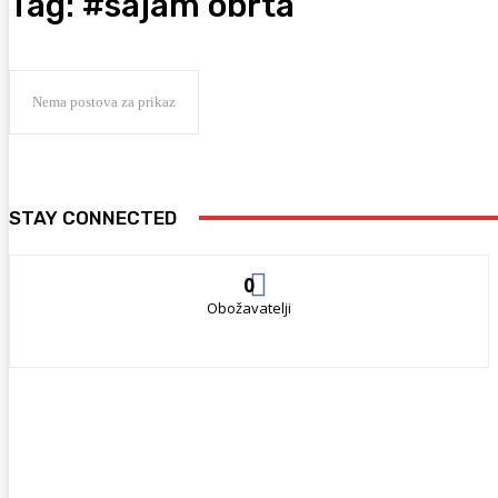
Tag:
#sajam obrta
Nema postova za prikaz
STAY CONNECTED
0
Obožavatelji