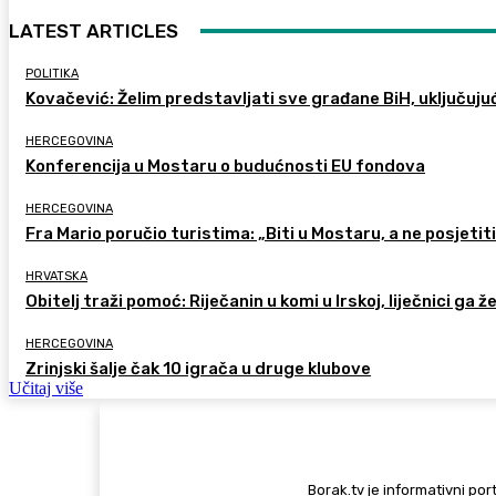
LATEST ARTICLES
POLITIKA
Kovačević: Želim predstavljati sve građane BiH, uključuju
HERCEGOVINA
Konferencija u Mostaru o budućnosti EU fondova
HERCEGOVINA
Fra Mario poručio turistima: „Biti u Mostaru, a ne posjetiti 
HRVATSKA
Obitelj traži pomoć: Riječanin u komi u Irskoj, liječnici ga ž
HERCEGOVINA
Zrinjski šalje čak 10 igrača u druge klubove
Učitaj više
Borak.tv je informativni port