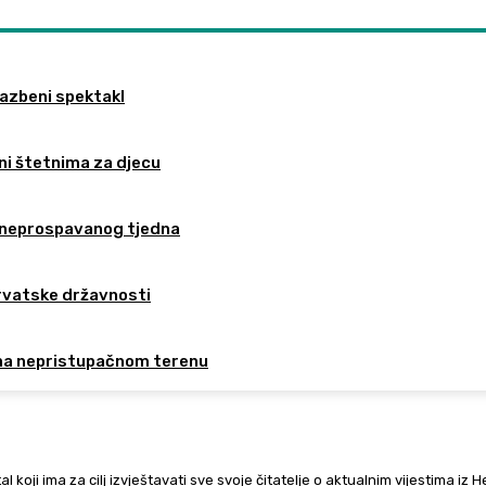
lazbeni spektakl
ni štetnima za djecu
on neprospavanog tjedna
hrvatske državnosti
 na nepristupačnom terenu
al koji ima za cilj izvještavati sve svoje čitatelje o aktualnim vijestima iz 