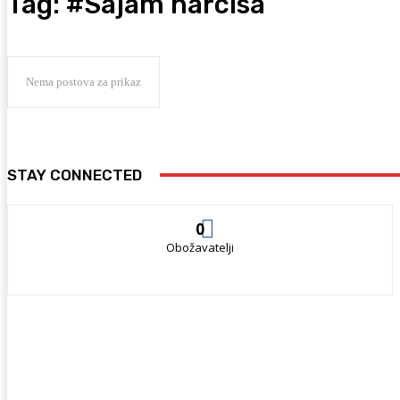
Tag:
#Sajam narcisa
Nema postova za prikaz
STAY CONNECTED
0
Obožavatelji