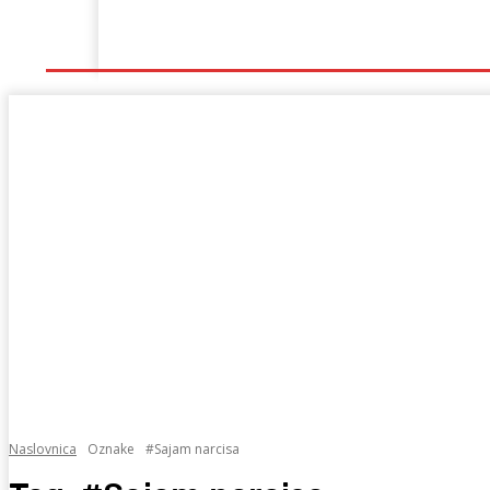
Naslovna
Lokalno
Hercegovina
Sport
Naslovnica
Oznake
#Sajam narcisa