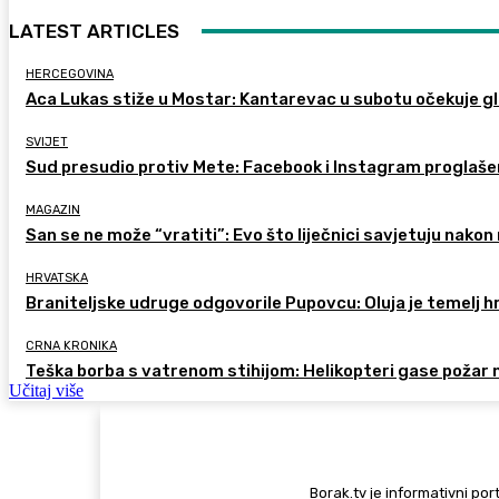
LATEST ARTICLES
HERCEGOVINA
Aca Lukas stiže u Mostar: Kantarevac u subotu očekuje g
SVIJET
Sud presudio protiv Mete: Facebook i Instagram proglaše
MAGAZIN
San se ne može “vratiti”: Evo što liječnici savjetuju nak
HRVATSKA
Braniteljske udruge odgovorile Pupovcu: Oluja je temelj 
CRNA KRONIKA
Teška borba s vatrenom stihijom: Helikopteri gase požar
Učitaj više
Borak.tv je informativni port