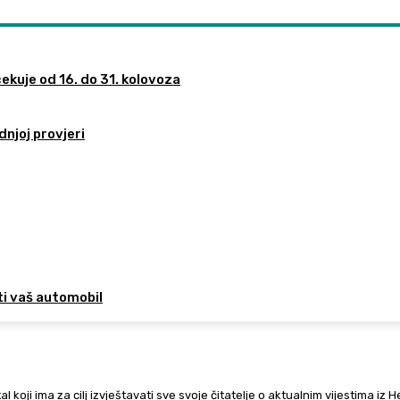
ekuje od 16. do 31. kolovoza
dnjoj provjeri
ti vaš automobil
al koji ima za cilj izvještavati sve svoje čitatelje o aktualnim vijestima iz 