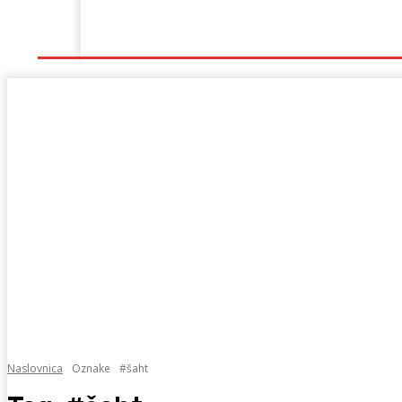
Naslovna
Lokalno
Hercegovina
Sport
Naslovnica
Oznake
#šaht