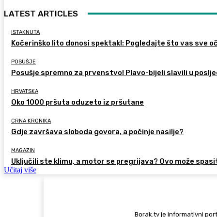
LATEST ARTICLES
ISTAKNUTA
Kočerinško lito donosi spektakl: Pogledajte što vas sve oč
POSUŠJE
Posušje spremno za prvenstvo! Plavo-bijeli slavili u poslje
HRVATSKA
Oko 1000 pršuta oduzeto iz pršutane
CRNA KRONIKA
Gdje završava sloboda govora, a počinje nasilje?
MAGAZIN
Uključili ste klimu, a motor se pregrijava? Ovo može spasi
Učitaj više
Borak.tv je informativni port