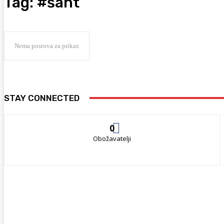
Tag:
#šaht
Nema postova za prikaz
STAY CONNECTED
0
Obožavatelji