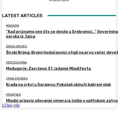
LATEST ARTICLES
MAGAZIN
“Kad priznamo ono što se desilo u Srebrenici…” Severinina
poruka iz Jajca
ŠIROKI BRIJEG
Široki Brijeg: Brojni hodočasnici stigli na prvu večer deve
HERCEGOVINA
Međugorje: Završeno 37. izdanje Mladifesta
CRNA KRONIKA
Krađa na crkvi u Sarajevu: Pokušali skinuti bakreni oluk
HRVATSKA
Mladić prijavio silovanje cimera iz ćelije u splitskom zatv
Učitaj više