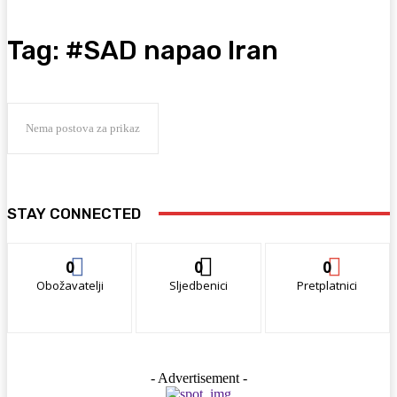
Tag:
#SAD napao Iran
Nema postova za prikaz
STAY CONNECTED
0
0
0
Obožavatelji
Sljedbenici
Pretplatnici
- Advertisement -