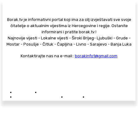
Borak.tv je informativni portal koji ima za cilj izvještavati sve svoje
čitatelje o aktualnim vijestima iz Hercegovine i regije. Ostanite
informirani i pratite borak.tv !
Najnovije vijesti - Lokalne vijesti - Široki Brijeg- Ljubuški - Grude -
Mostar - Posušje - Čitluk - Čapljina - Livno - Sarajevo - Banja Luka
Kontaktirajte nas na e-mail::
borakinfo1@gmail.com
© Copyright - Borak.tv
Privatnost
Pravila anonimnog komentiranja
Oglašavanje na Borak.tv
Donacije
Kontakt