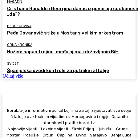
MAGAZIN
Cristiano Ronaldo i Georgina danas izgovaraju sudbonos
„da“?
HERCEGOVINA
Peđa Jovanović stiže u Mostar s velikim orkestrom
CRNA KRONIKA
Nožem napao trojicu, među njima i državljanin BiH
SVIJET
Španjolska uvodi kontrole za putnike iz Italije
Učitaj više
Borak.tv je informativni portal koji ima za cilj izvještavati sve svoje
čitatelje o aktualnim vijestima iz Hercegovine i regije. Ostanite
informirani i pratite borak.tv !
Najnovije vijesti - Lokalne vijesti - Široki Brijeg- Ljubuški - Grude -
Mostar - Posušje - Čitluk - Čapljina - Livno - Sarajevo - Banja Luka