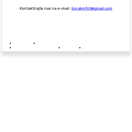
Kontaktirajte nas na e-mail::
borakinfo1@gmail.com
© Copyright - Borak.tv
Privatnost
Pravila anonimnog komentiranja
Oglašavanje na Borak.tv
Donacije
Kontakt