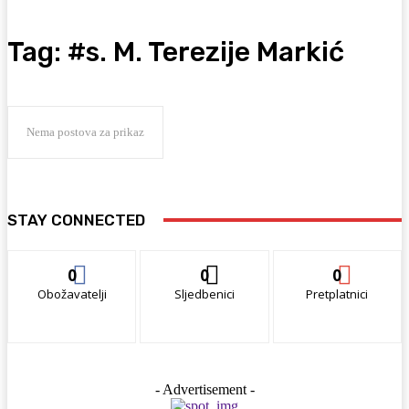
Tag:
#s. M. Terezije Markić
Nema postova za prikaz
STAY CONNECTED
0
0
0
Obožavatelji
Sljedbenici
Pretplatnici
- Advertisement -