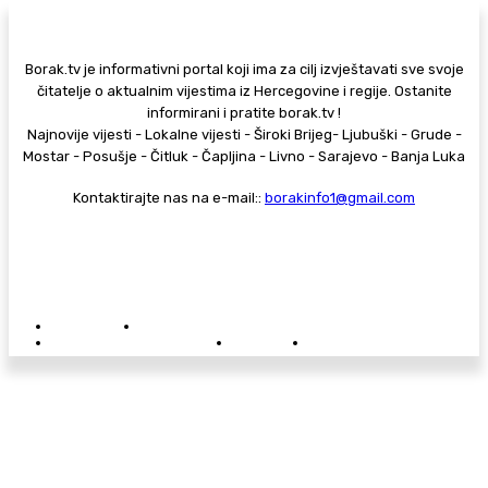
Borak.tv je informativni portal koji ima za cilj izvještavati sve svoje
čitatelje o aktualnim vijestima iz Hercegovine i regije. Ostanite
informirani i pratite borak.tv !
Najnovije vijesti - Lokalne vijesti - Široki Brijeg- Ljubuški - Grude -
Mostar - Posušje - Čitluk - Čapljina - Livno - Sarajevo - Banja Luka
Kontaktirajte nas na e-mail::
borakinfo1@gmail.com
© Copyright - Borak.tv
Privatnost
Pravila anonimnog komentiranja
Oglašavanje na Borak.tv
Donacije
Kontakt