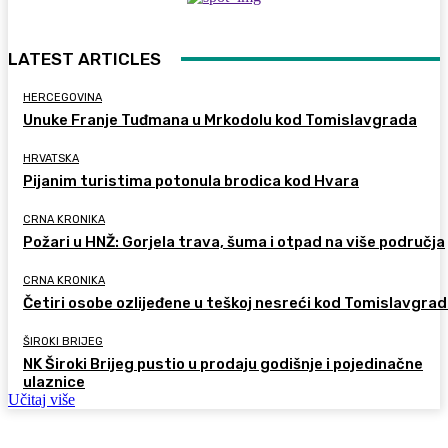
LATEST ARTICLES
HERCEGOVINA
Unuke Franje Tuđmana u Mrkodolu kod Tomislavgrada
HRVATSKA
Pijanim turistima potonula brodica kod Hvara
CRNA KRONIKA
Požari u HNŽ: Gorjela trava, šuma i otpad na više područja
CRNA KRONIKA
Četiri osobe ozlijeđene u teškoj nesreći kod Tomislavgra
ŠIROKI BRIJEG
NK Široki Brijeg pustio u prodaju godišnje i pojedinačne
ulaznice
Učitaj više