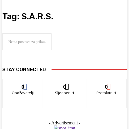
Tag:
S.A.R.S.
Nema postova za prikaz
STAY CONNECTED
0
0
0
Obožavatelji
Sljedbenici
Pretplatnici
- Advertisement -