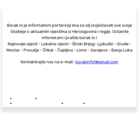
Borak.tv je informativni portal koji ima za cilj izvještavati sve svoje
čitatelje o aktualnim vijestima iz Hercegovine i regije. Ostanite
informirani i pratite borak.tv !
Najnovije vijesti - Lokalne vijesti - Široki Brijeg- Ljubuški - Grude -
Mostar - Posušje - Čitluk - Čapljina - Livno - Sarajevo - Banja Luka
Kontaktirajte nas na e-mail::
borakinfo1@gmail.com
© Copyright - Borak.tv
Privatnost
Pravila anonimnog komentiranja
Oglašavanje na Borak.tv
Donacije
Kontakt