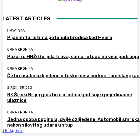
LATEST ARTICLES
HRVATSKA
Pijanim turistima potonula brodica kod Hvara
CRNA KRONIKA
Požari u HNŽ: Gorjela trava, šuma i otpad na više područja
CRNA KRONIKA
Četiri osobe ozlijeđene u teškoj nesreći kod Tomislavgra
ŠIROKI BRIJEG
NK Široki Brijeg pustio u prodaju godišnje i pojedinačne
ulaznice
CRNA KRONIKA
Jedna osoba poginula, dvije ozlijeđene: Automobil smrsk
nakon silovitog udara u stup
Učitaj više