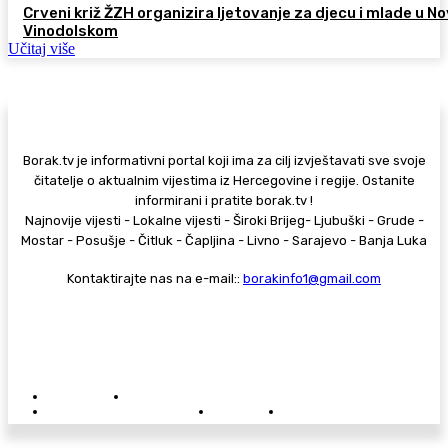
Crveni križ ŽZH organizira ljetovanje za djecu i mlade u 
Vinodolskom
Učitaj više
Borak.tv je informativni portal koji ima za cilj izvještavati sve svoje
čitatelje o aktualnim vijestima iz Hercegovine i regije. Ostanite
informirani i pratite borak.tv !
Najnovije vijesti - Lokalne vijesti - Široki Brijeg- Ljubuški - Grude -
Mostar - Posušje - Čitluk - Čapljina - Livno - Sarajevo - Banja Luka
Kontaktirajte nas na e-mail::
borakinfo1@gmail.com
© Copyright - Borak.tv
Privatnost
Pravila anonimnog komentiranja
Oglašavanje na Borak.tv
Donacije
Kontakt