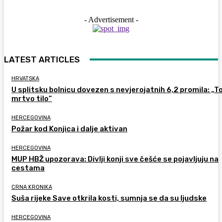
- Advertisement -
LATEST ARTICLES
HRVATSKA
U splitsku bolnicu dovezen s nevjerojatnih 6,2 promila: „To
mrtvo tilo“
HERCEGOVINA
Požar kod Konjica i dalje aktivan
HERCEGOVINA
MUP HBŽ upozorava: Divlji konji sve češće se pojavljuju na
cestama
CRNA KRONIKA
Suša rijeke Save otkrila kosti, sumnja se da su ljudske
HERCEGOVINA