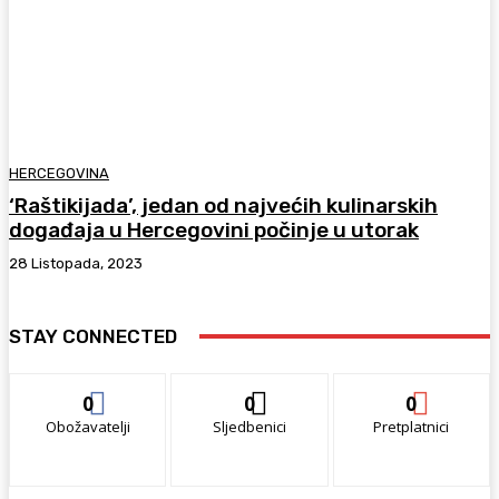
HERCEGOVINA
‘Raštikijada’, jedan od najvećih kulinarskih
događaja u Hercegovini počinje u utorak
28 Listopada, 2023
STAY CONNECTED
0
0
0
Obožavatelji
Sljedbenici
Pretplatnici