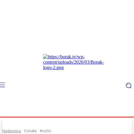
Naslovnica
Oznake
#ružići