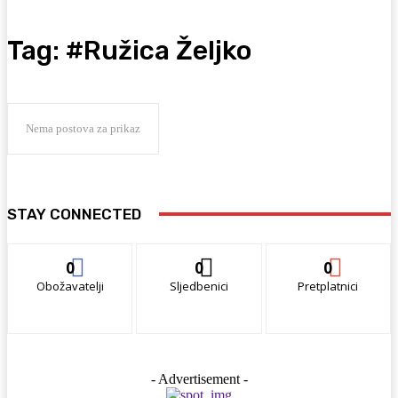
Tag:
#Ružica Željko
Nema postova za prikaz
STAY CONNECTED
0
0
0
Obožavatelji
Sljedbenici
Pretplatnici
- Advertisement -