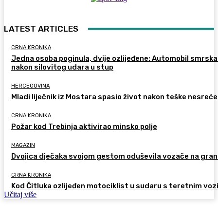
LATEST ARTICLES
CRNA KRONIKA
Jedna osoba poginula, dvije ozlijeđene: Automobil smrsk
nakon silovitog udara u stup
HERCEGOVINA
Mladi liječnik iz Mostara spasio život nakon teške nesreće
CRNA KRONIKA
Požar kod Trebinja aktivirao minsko polje
MAGAZIN
Dvojica dječaka svojom gestom oduševila vozače na gran
CRNA KRONIKA
Kod Čitluka ozlijeđen motociklist u sudaru s teretnim voz
Učitaj više