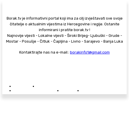
Borak.tv je informativni portal koji ima za cilj izvještavati sve svoje
čitatelje o aktualnim vijestima iz Hercegovine i regije. Ostanite
informirani i pratite borak.tv !
Najnovije vijesti - Lokalne vijesti - Široki Brijeg- Ljubuški - Grude -
Mostar - Posušje - Čitluk - Čapljina - Livno - Sarajevo - Banja Luka
Kontaktirajte nas na e-mail::
borakinfo1@gmail.com
© Copyright - Borak.tv
Privatnost
Pravila anonimnog komentiranja
Oglašavanje na Borak.tv
Donacije
Kontakt