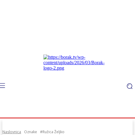
Naslovnica
Oznake
#Ružica Željko