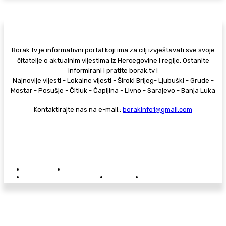
Borak.tv je informativni portal koji ima za cilj izvještavati sve svoje
čitatelje o aktualnim vijestima iz Hercegovine i regije. Ostanite
informirani i pratite borak.tv !
Najnovije vijesti - Lokalne vijesti - Široki Brijeg- Ljubuški - Grude -
Mostar - Posušje - Čitluk - Čapljina - Livno - Sarajevo - Banja Luka
Kontaktirajte nas na e-mail::
borakinfo1@gmail.com
© Copyright - Borak.tv
Privatnost
Pravila anonimnog komentiranja
Oglašavanje na Borak.tv
Donacije
Kontakt