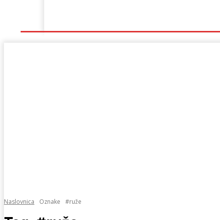
Naslovna
Lokalno
Hercegovina
Sport
Naslovnica
Oznake
#ruže