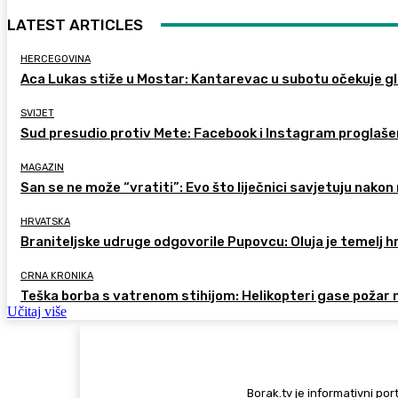
LATEST ARTICLES
HERCEGOVINA
Aca Lukas stiže u Mostar: Kantarevac u subotu očekuje g
SVIJET
Sud presudio protiv Mete: Facebook i Instagram proglaše
MAGAZIN
San se ne može “vratiti”: Evo što liječnici savjetuju nak
HRVATSKA
Braniteljske udruge odgovorile Pupovcu: Oluja je temelj 
CRNA KRONIKA
Teška borba s vatrenom stihijom: Helikopteri gase požar
Učitaj više
Borak.tv je informativni port