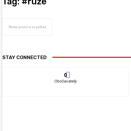
Tag:
#ruže
Nema postova za prikaz
STAY CONNECTED
0
Obožavatelji