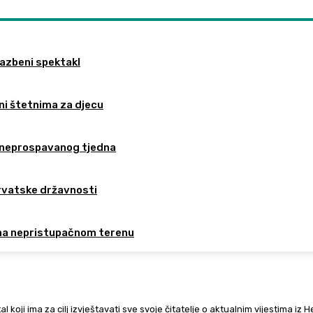
lazbeni spektakl
ni štetnima za djecu
on neprospavanog tjedna
hrvatske državnosti
 na nepristupačnom terenu
al koji ima za cilj izvještavati sve svoje čitatelje o aktualnim vijestima iz 