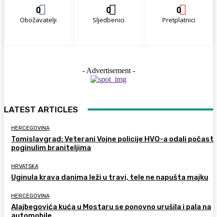
0
0
0
Obožavatelji
Sljedbenici
Pretplatnici
- Advertisement -
LATEST ARTICLES
HERCEGOVINA
Tomislavgrad: Veterani Vojne policije HVO-a odali počast
poginulim braniteljima
HRVATSKA
Uginula krava danima leži u travi, tele ne napušta majku
HERCEGOVINA
Alajbegovića kuća u Mostaru se ponovno urušila i pala na
automobile