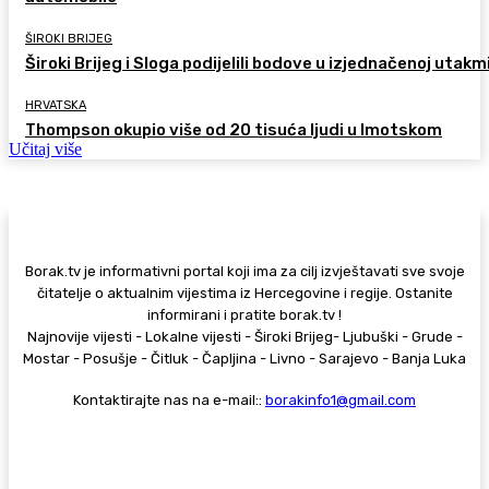
ŠIROKI BRIJEG
Široki Brijeg i Sloga podijelili bodove u izjednačenoj utakm
HRVATSKA
Thompson okupio više od 20 tisuća ljudi u Imotskom
Učitaj više
Borak.tv je informativni portal koji ima za cilj izvještavati sve svoje
čitatelje o aktualnim vijestima iz Hercegovine i regije. Ostanite
informirani i pratite borak.tv !
Najnovije vijesti - Lokalne vijesti - Široki Brijeg- Ljubuški - Grude -
Mostar - Posušje - Čitluk - Čapljina - Livno - Sarajevo - Banja Luka
Kontaktirajte nas na e-mail::
borakinfo1@gmail.com