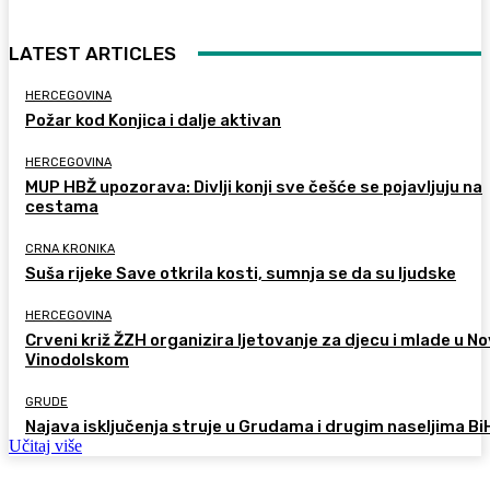
LATEST ARTICLES
HERCEGOVINA
Požar kod Konjica i dalje aktivan
HERCEGOVINA
MUP HBŽ upozorava: Divlji konji sve češće se pojavljuju na
cestama
CRNA KRONIKA
Suša rijeke Save otkrila kosti, sumnja se da su ljudske
HERCEGOVINA
Crveni križ ŽZH organizira ljetovanje za djecu i mlade u 
Vinodolskom
GRUDE
Najava isključenja struje u Grudama i drugim naseljima Bi
Učitaj više