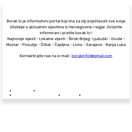
Borak.tv je informativni portal koji ima za cilj izvještavati sve svoje
čitatelje o aktualnim vijestima iz Hercegovine i regije. Ostanite
informirani i pratite borak.tv !
Najnovije vijesti - Lokalne vijesti - Široki Brijeg- Ljubuški - Grude -
Mostar - Posušje - Čitluk - Čapljina - Livno - Sarajevo - Banja Luka
Kontaktirajte nas na e-mail::
borakinfo1@gmail.com
© Copyright - Borak.tv
Privatnost
Pravila anonimnog komentiranja
Oglašavanje na Borak.tv
Donacije
Kontakt