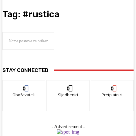
Tag:
#rustica
Nema postova za prikaz
STAY CONNECTED
0
0
0
Obožavatelji
Sljedbenici
Pretplatnici
- Advertisement -