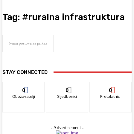
Tag:
#ruralna infrastruktura
Nema postova za prikaz
STAY CONNECTED
0
0
0
Obožavatelji
Sljedbenici
Pretplatnici
- Advertisement -