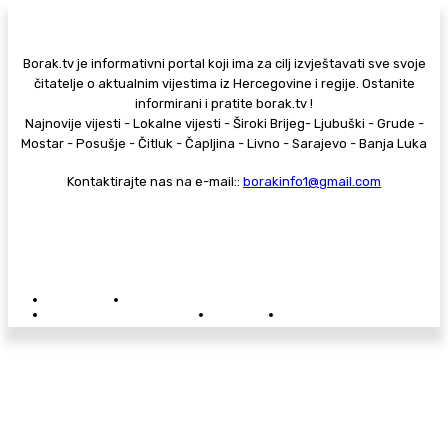
Borak.tv je informativni portal koji ima za cilj izvještavati sve svoje
čitatelje o aktualnim vijestima iz Hercegovine i regije. Ostanite
informirani i pratite borak.tv !
Najnovije vijesti - Lokalne vijesti - Široki Brijeg- Ljubuški - Grude -
Mostar - Posušje - Čitluk - Čapljina - Livno - Sarajevo - Banja Luka
Kontaktirajte nas na e-mail::
borakinfo1@gmail.com
© Copyright - Borak.tv
Privatnost
Pravila anonimnog komentiranja
Oglašavanje na Borak.tv
Donacije
Kontakt