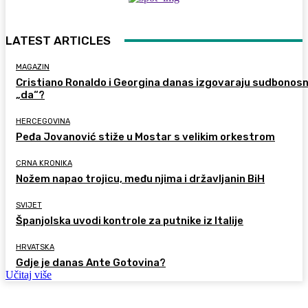
LATEST ARTICLES
MAGAZIN
Cristiano Ronaldo i Georgina danas izgovaraju sudbonos
„da“?
HERCEGOVINA
Peđa Jovanović stiže u Mostar s velikim orkestrom
CRNA KRONIKA
Nožem napao trojicu, među njima i državljanin BiH
SVIJET
Španjolska uvodi kontrole za putnike iz Italije
HRVATSKA
Gdje je danas Ante Gotovina?
Učitaj više