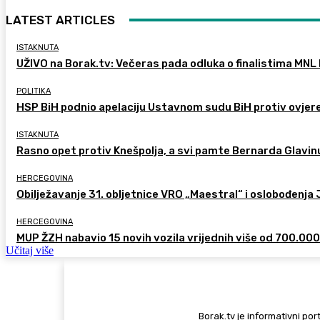
LATEST ARTICLES
ISTAKNUTA
UŽIVO na Borak.tv: Večeras pada odluka o finalistima MNL 
POLITIKA
HSP BiH podnio apelaciju Ustavnom sudu BiH protiv ovje
ISTAKNUTA
Rasno opet protiv Knešpolja, a svi pamte Bernarda Glavinu
HERCEGOVINA
Obilježavanje 31. obljetnice VRO „Maestral“ i oslobođenja
HERCEGOVINA
MUP ŽZH nabavio 15 novih vozila vrijednih više od 700.00
Učitaj više
Borak.tv je informativni port