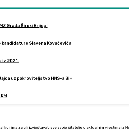
MZ Grada Široki Brijeg!
re kandidature Slavena Kovačevića
 iz 2021.
 Jajca uz pokroviteljstvo HNS-a BiH
0 KM
al koji ima za cilj izvještavati sve svoje čitatelje o aktualnim vijestima iz 