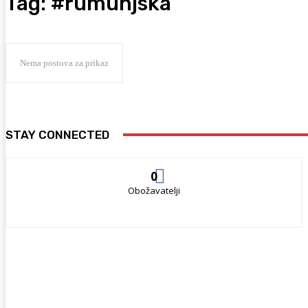
Tag:
#rumunjska
Nema postova za prikaz
STAY CONNECTED
0
Obožavatelji