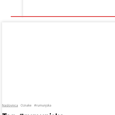
Naslovna
Lokalno
Hercegovina
Sport
Naslovnica
Oznake
#rumunjska