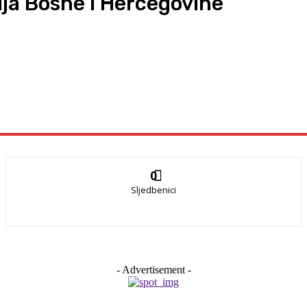
a Bosne i Hercegovine
0
Sljedbenici
- Advertisement -