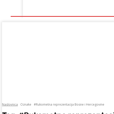
Naslovna
Lokalno
Hercegovina
Sport
Naslovnica
Oznake
#Rukometna reprezentacija Bosne i Hercegovine