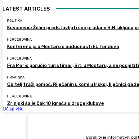
LATEST ARTICLES
POLITIKA
Kovačević: Želim predstavljati sve građane BiH, uključuju
HERCEGOVINA
Konferencija u Mostaru o budućnosti EU fondova
HERCEGOVINA
Fra Mario poručio turistima: „Biti u Mostaru, a ne posjetiti 
HRVATSKA
Obitelj traži pomoć: Riječanin u komi u Irskoj, liječnici ga ž
HERCEGOVINA
Zrinjski šalje čak 10 igrača u druge klubove
Učitaj više
Borak.tv je informativni port