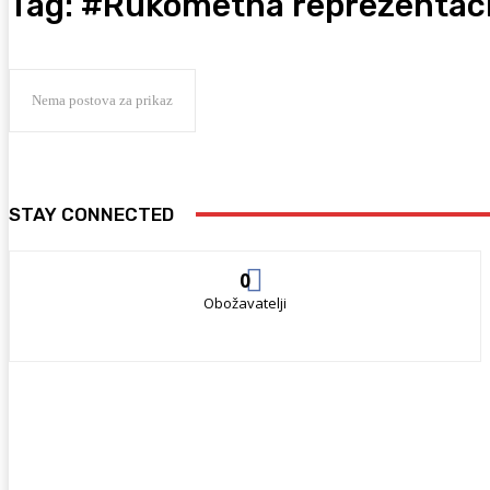
Tag:
#Rukometna reprezentacij
Nema postova za prikaz
STAY CONNECTED
0
Obožavatelji