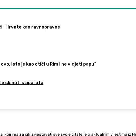
ći i Hrvate kao ravnopravne
ovo, isto je kao otići u Rim i ne vidjeti papu“
ele skinuti s aparata
al koji ima za cilj izvještavati sve svoje čitatelje o aktualnim vijestima iz 