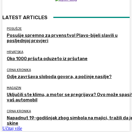
LATEST ARTICLES
POSUŠJE
Posušje spremno za prvenstvo! Plavo-bijeli slavili u
posljednjoj provjeri
HRVATSKA
Oko 1000 pršuta oduzeto iz pršutane
CRNA KRONIKA
Gdje završava sloboda govora, a počinje nasilje?
MAGAZIN
Uključili ste klimu, a motor se pregrijava? Ovo može spasi
vaš automobil
CRNA KRONIKA
Napadnut 19-godišnjak zbog simbola na majici, tražili da j
skine
Učitaj više