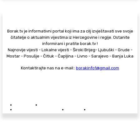
Borak.tv je informativni portal koji ima za cilj izvještavati sve svoje
čitatelje o aktualnim vijestima iz Hercegovine i regije. Ostanite
informirani i pratite borak.tv !
Najnovije vijesti - Lokalne vijesti - Široki Brijeg- Ljubuški - Grude -
Mostar - Posušje - Čitluk - Čapljina - Livno - Sarajevo - Banja Luka
Kontaktirajte nas na e-mail::
borakinfo1@gmail.com
© Copyright - Borak.tv
Privatnost
Pravila anonimnog komentiranja
Oglašavanje na Borak.tv
Donacije
Kontakt