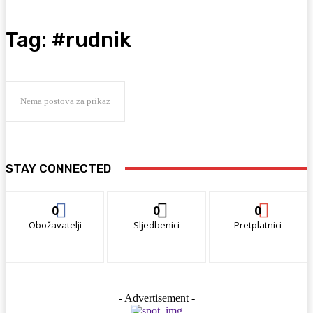
Tag:
#rudnik
Nema postova za prikaz
STAY CONNECTED
0
0
0
Obožavatelji
Sljedbenici
Pretplatnici
- Advertisement -