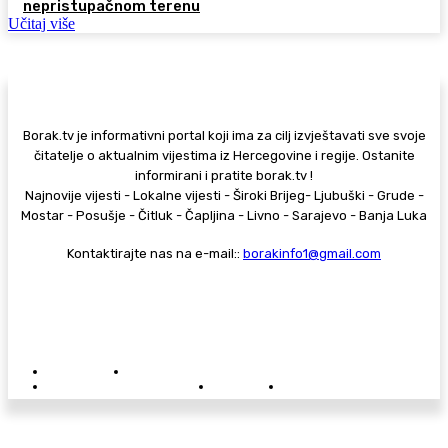
nepristupačnom terenu
Učitaj više
Borak.tv je informativni portal koji ima za cilj izvještavati sve svoje
čitatelje o aktualnim vijestima iz Hercegovine i regije. Ostanite
informirani i pratite borak.tv !
Najnovije vijesti - Lokalne vijesti - Široki Brijeg- Ljubuški - Grude -
Mostar - Posušje - Čitluk - Čapljina - Livno - Sarajevo - Banja Luka
Kontaktirajte nas na e-mail::
borakinfo1@gmail.com
© Copyright - Borak.tv
Privatnost
Pravila anonimnog komentiranja
Oglašavanje na Borak.tv
Donacije
Kontakt