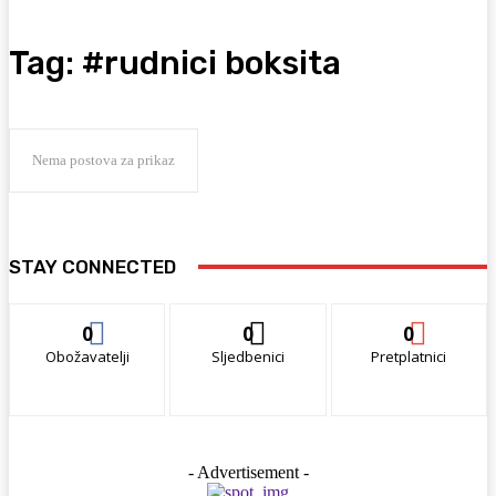
Tag:
#rudnici boksita
Nema postova za prikaz
STAY CONNECTED
0
0
0
Obožavatelji
Sljedbenici
Pretplatnici
- Advertisement -