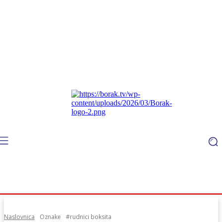
Naslovnica
Oznake
#rudnici boksita