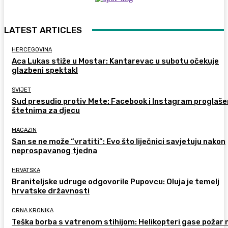
LATEST ARTICLES
HERCEGOVINA
Aca Lukas stiže u Mostar: Kantarevac u subotu očekuje
glazbeni spektakl
SVIJET
Sud presudio protiv Mete: Facebook i Instagram proglaše
štetnima za djecu
MAGAZIN
San se ne može “vratiti”: Evo što liječnici savjetuju nakon
neprospavanog tjedna
HRVATSKA
Braniteljske udruge odgovorile Pupovcu: Oluja je temelj
hrvatske državnosti
CRNA KRONIKA
Teška borba s vatrenom stihijom: Helikopteri gase požar 