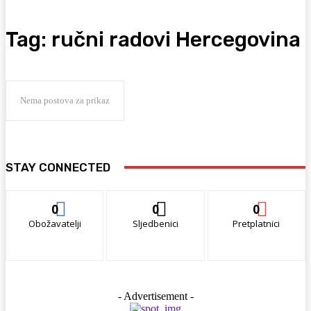
Tag:
ručni radovi Hercegovina
Nema postova za prikaz
STAY CONNECTED
0
0
0
Obožavatelji
Sljedbenici
Pretplatnici
- Advertisement -