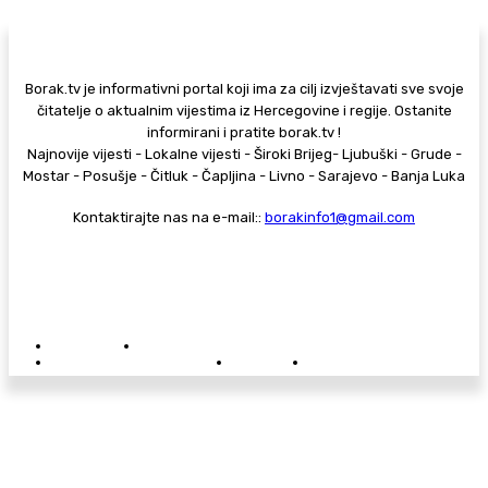
Borak.tv je informativni portal koji ima za cilj izvještavati sve svoje
čitatelje o aktualnim vijestima iz Hercegovine i regije. Ostanite
informirani i pratite borak.tv !
Najnovije vijesti - Lokalne vijesti - Široki Brijeg- Ljubuški - Grude -
Mostar - Posušje - Čitluk - Čapljina - Livno - Sarajevo - Banja Luka
Kontaktirajte nas na e-mail::
borakinfo1@gmail.com
© Copyright - Borak.tv
Privatnost
Pravila anonimnog komentiranja
Oglašavanje na Borak.tv
Donacije
Kontakt