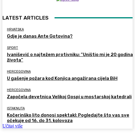
LATEST ARTICLES
HRVATSKA
Gdje je danas Ante Gotovina?
SPORT
Ivanišević o najtežem protivniku: “Uništio mi je 20 godina
života”
HERCEGOVINA
U gašenje požara kod Konjica angažirana cijela BiH
HERCEGOVINA
Započela devetnica Velikoj Gospi u mostarskoj katedrali
ISTAKNUTA
Kočerinško lito donosi spektakl: Pogledajte što vas sve
očekuje od 16. do 31. kolovoza
Učitaj više