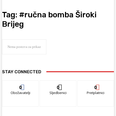
Tag:
#ručna bomba Široki
Brijeg
Nema postova za prikaz
STAY CONNECTED
0
0
0
Obožavatelji
Sljedbenici
Pretplatnici