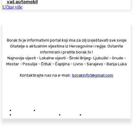
vaš automobil
Učitaj više
Borak.tv je informativni portal koji ima za cilj izvještavati sve svoje
čitatelje o aktualnim vijestima iz Hercegovine i regije. Ostanite
informirani i pratite borak.tv !
Najnovije vijesti - Lokalne vijesti - Široki Brijeg- Ljubuški - Grude -
Mostar - Posušje - Čitluk - Čapljina - Livno - Sarajevo - Banja Luka
Kontaktirajte nas na e-mail::
borakinfo1@gmail.com
© Copyright - Borak.tv
Privatnost
Pravila anonimnog komentiranja
Oglašavanje na Borak.tv
Donacije
Kontakt