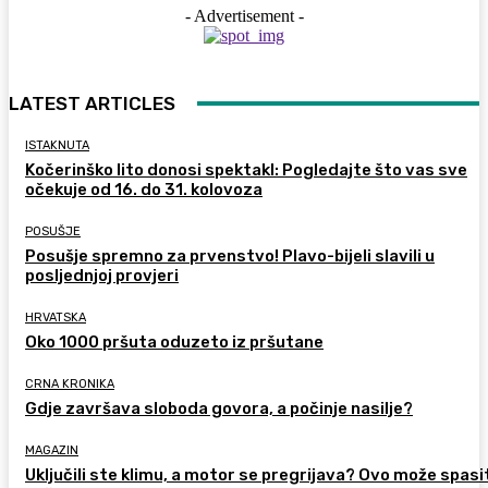
- Advertisement -
LATEST ARTICLES
ISTAKNUTA
Kočerinško lito donosi spektakl: Pogledajte što vas sve
očekuje od 16. do 31. kolovoza
POSUŠJE
Posušje spremno za prvenstvo! Plavo-bijeli slavili u
posljednjoj provjeri
HRVATSKA
Oko 1000 pršuta oduzeto iz pršutane
CRNA KRONIKA
Gdje završava sloboda govora, a počinje nasilje?
MAGAZIN
Uključili ste klimu, a motor se pregrijava? Ovo može spasi