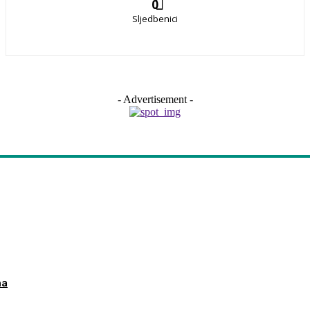
0
Sljedbenici
- Advertisement -
ma