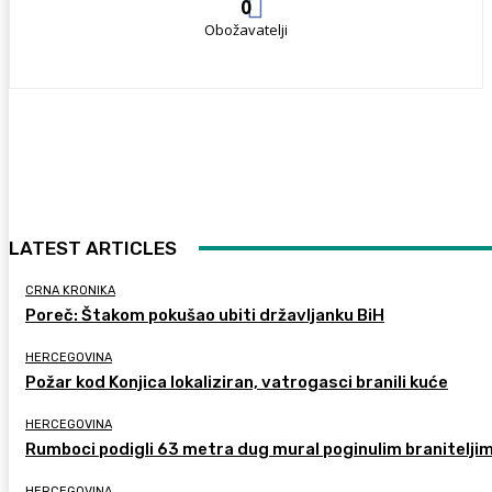
0
Obožavatelji
LATEST ARTICLES
CRNA KRONIKA
Poreč: Štakom pokušao ubiti državljanku BiH
HERCEGOVINA
Požar kod Konjica lokaliziran, vatrogasci branili kuće
HERCEGOVINA
Rumboci podigli 63 metra dug mural poginulim branitelji
HERCEGOVINA