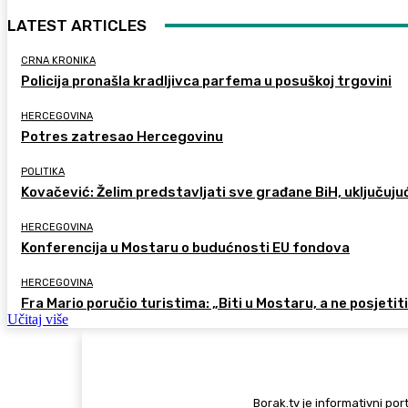
LATEST ARTICLES
CRNA KRONIKA
Policija pronašla kradljivca parfema u posuškoj trgovini
HERCEGOVINA
Potres zatresao Hercegovinu
POLITIKA
Kovačević: Želim predstavljati sve građane BiH, uključuju
HERCEGOVINA
Konferencija u Mostaru o budućnosti EU fondova
HERCEGOVINA
Fra Mario poručio turistima: „Biti u Mostaru, a ne posjetiti 
Učitaj više
Borak.tv je informativni port