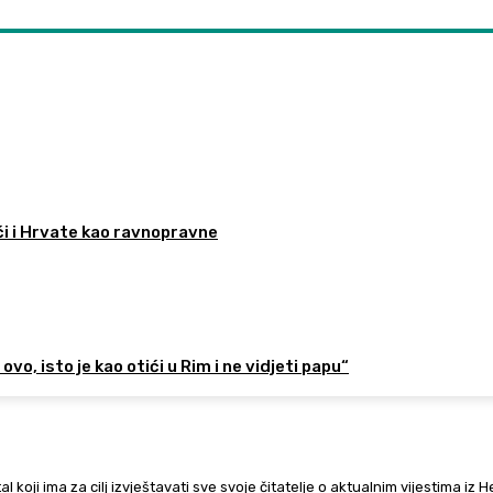
ći i Hrvate kao ravnopravne
ovo, isto je kao otići u Rim i ne vidjeti papu“
al koji ima za cilj izvještavati sve svoje čitatelje o aktualnim vijestima iz 