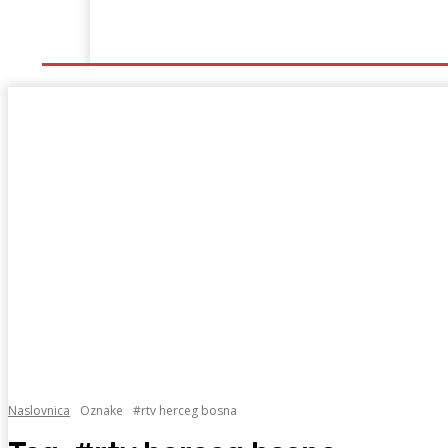
Naslovna
Lokalno
Hercegovina
Sport
Naslovnica
Oznake
#rtv herceg bosna