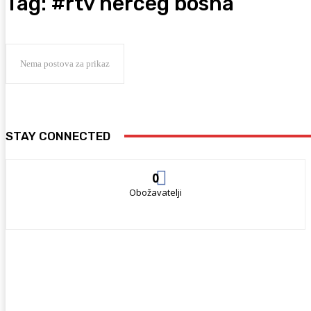
Tag:
#rtv herceg bosna
Nema postova za prikaz
STAY CONNECTED
0
Obožavatelji