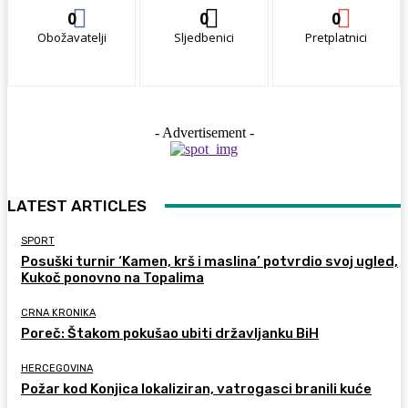
0
0
0
Obožavatelji
Sljedbenici
Pretplatnici
- Advertisement -
LATEST ARTICLES
SPORT
Posuški turnir ‘Kamen, krš i maslina’ potvrdio svoj ugled,
Kukoč ponovno na Topalima
CRNA KRONIKA
Poreč: Štakom pokušao ubiti državljanku BiH
HERCEGOVINA
Požar kod Konjica lokaliziran, vatrogasci branili kuće