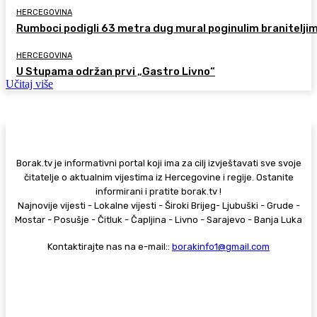
HERCEGOVINA
Rumboci podigli 63 metra dug mural poginulim branitelji
HERCEGOVINA
U Stupama održan prvi „Gastro Livno“
Učitaj više
Borak.tv je informativni portal koji ima za cilj izvještavati sve svoje
čitatelje o aktualnim vijestima iz Hercegovine i regije. Ostanite
informirani i pratite borak.tv !
Najnovije vijesti - Lokalne vijesti - Široki Brijeg- Ljubuški - Grude -
Mostar - Posušje - Čitluk - Čapljina - Livno - Sarajevo - Banja Luka
Kontaktirajte nas na e-mail::
borakinfo1@gmail.com
© Copyright - Borak.tv