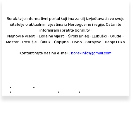
Borak.tv je informativni portal koji ima za cilj izvještavati sve svoje
čitatelje o aktualnim vijestima iz Hercegovine i regije. Ostanite
informirani i pratite borak.tv !
Najnovije vijesti - Lokalne vijesti - Široki Brijeg- Ljubuški - Grude -
Mostar - Posušje - Čitluk - Čapljina - Livno - Sarajevo - Banja Luka
Kontaktirajte nas na e-mail::
borakinfo1@gmail.com
© Copyright - Borak.tv
Privatnost
Pravila anonimnog komentiranja
Oglašavanje na Borak.tv
Donacije
Kontakt