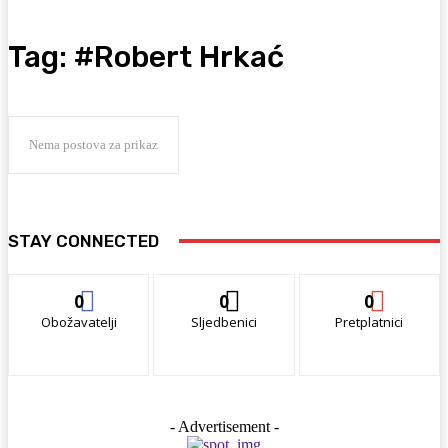
Tag:
#Robert Hrkać
Nema postova za prikaz
STAY CONNECTED
0
0
0
Obožavatelji
Sljedbenici
Pretplatnici
- Advertisement -