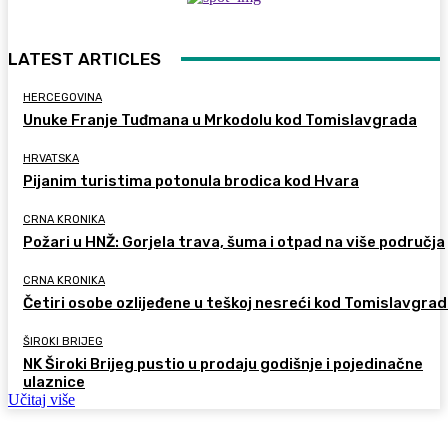
LATEST ARTICLES
HERCEGOVINA
Unuke Franje Tuđmana u Mrkodolu kod Tomislavgrada
HRVATSKA
Pijanim turistima potonula brodica kod Hvara
CRNA KRONIKA
Požari u HNŽ: Gorjela trava, šuma i otpad na više područja
CRNA KRONIKA
Četiri osobe ozlijeđene u teškoj nesreći kod Tomislavgra
ŠIROKI BRIJEG
NK Široki Brijeg pustio u prodaju godišnje i pojedinačne
ulaznice
Učitaj više