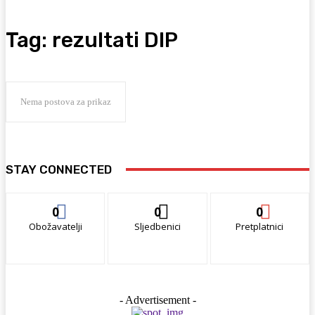
Tag:
rezultati DIP
Nema postova za prikaz
STAY CONNECTED
0
0
0
Obožavatelji
Sljedbenici
Pretplatnici
- Advertisement -