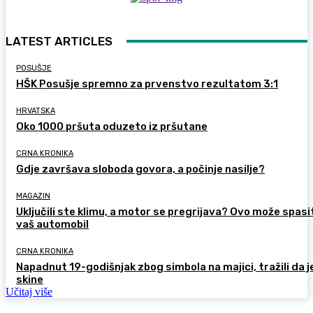
LATEST ARTICLES
POSUŠJE
HŠK Posušje spremno za prvenstvo rezultatom 3:1
HRVATSKA
Oko 1000 pršuta oduzeto iz pršutane
CRNA KRONIKA
Gdje završava sloboda govora, a počinje nasilje?
MAGAZIN
Uključili ste klimu, a motor se pregrijava? Ovo može spasi
vaš automobil
CRNA KRONIKA
Napadnut 19-godišnjak zbog simbola na majici, tražili da j
skine
Učitaj više