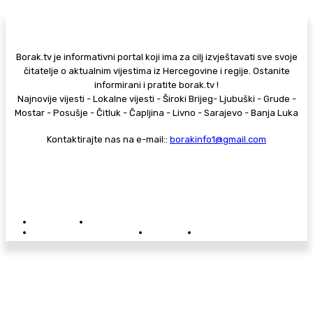
Borak.tv je informativni portal koji ima za cilj izvještavati sve svoje
čitatelje o aktualnim vijestima iz Hercegovine i regije. Ostanite
informirani i pratite borak.tv !
Najnovije vijesti - Lokalne vijesti - Široki Brijeg- Ljubuški - Grude -
Mostar - Posušje - Čitluk - Čapljina - Livno - Sarajevo - Banja Luka
Kontaktirajte nas na e-mail::
borakinfo1@gmail.com
© Copyright - Borak.tv
Privatnost
Pravila anonimnog komentiranja
Oglašavanje na Borak.tv
Donacije
Kontakt